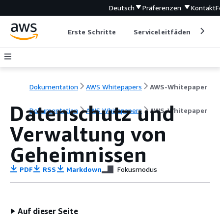
Deutsch
Präferenzen
Kontakt
F
Erste Schritte
Serviceleitfäden
Ent
Dokumentation
AWS Whitepapers
AWS-Whitepaper
Datenschutz und
Dokumentation
AWS Whitepapers
AWS-Whitepaper
Verwaltung von
Geheimnissen
PDF
RSS
Markdown
Fokusmodus
Auf dieser Seite