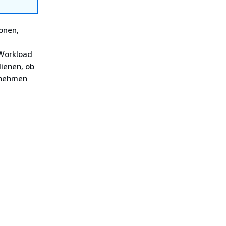
onen,
 Workload
ienen, ob
ernehmen