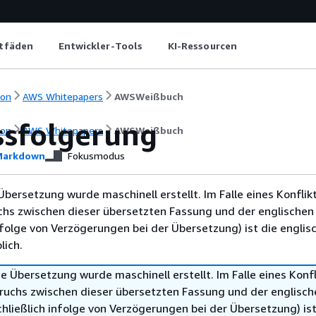
itfäden
Entwickler-Tools
KI-Ressourcen
ion
AWS Whitepapers
AWSWeißbuch
ssfolgerung
ion
AWS Whitepapers
AWSWeißbuch
arkdown
Fokusmodus
Übersetzung wurde maschinell erstellt. Im Falle eines Konflik
chs zwischen dieser übersetzten Fassung und der englischen
infolge von Verzögerungen bei der Übersetzung) ist die englis
ich.
e Übersetzung wurde maschinell erstellt. Im Falle eines Konfl
ruchs zwischen dieser übersetzten Fassung und der englisch
hließlich infolge von Verzögerungen bei der Übersetzung) ist