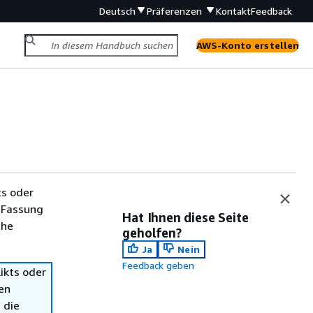
Deutsch
Präferenzen
Kontakt
Feedback
AWS-Konto erstellen
ts oder
 Fassung
Hat Ihnen diese Seite
che
geholfen?
Ja
Nein
Feedback geben
ikts oder
en
 die