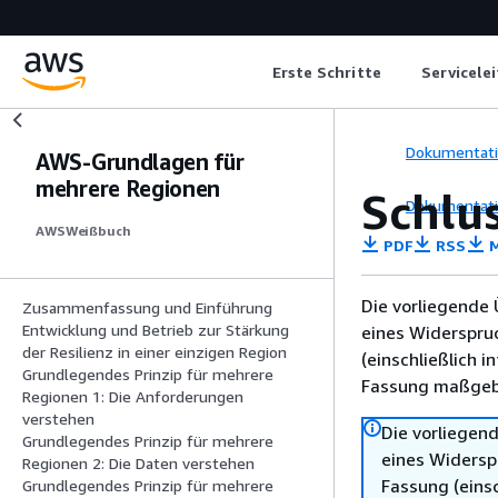
Erste Schritte
Servicele
Dokumentat
AWS-Grundlagen für
mehrere Regionen
Schlu
Dokumentat
AWSWeißbuch
PDF
RSS
M
Die vorliegende 
Zusammenfassung und Einführung
Entwicklung und Betrieb zur Stärkung
eines Widerspru
der Resilienz in einer einzigen Region
(einschließlich 
Grundlegendes Prinzip für mehrere
Fassung maßgebl
Regionen 1: Die Anforderungen
verstehen
Die vorliegend
Grundlegendes Prinzip für mehrere
eines Widersp
Regionen 2: Die Daten verstehen
Fassung (einsc
Grundlegendes Prinzip für mehrere