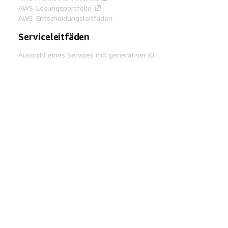
AWS-Lösungsportfolio
AWS-Entscheidungsleitfäden
Serviceleitfäden
Auswahl eines Services mit generativer KI
AWS-Servicerichtlinien
AWS-CLI-Tutorials auf GitHub
Entwickler-Tools
AWS Bibliothek mit Codebeispielen
AWS-CLI
AWS Builder Center
AWS-Entwickler-Tools Blog
Hilfreiche Links
AWS Documentation MCP Server
herunterladen
Melden Sie sich bei der AWS-Konsole an
AWS re:Post