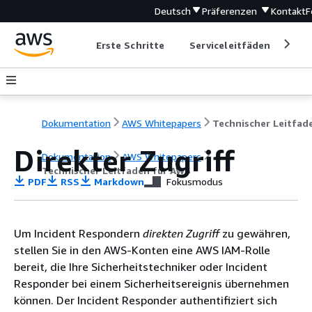
Deutsch
Präferenzen
Kontakt
F
Erste Schritte
Serviceleitfäden
Ent
Dokumentation
AWS Whitepapers
Direkter Zugriff
Dokumentation
AWS Whitepapers
Technischer Leitfaden für AWS
PDF
RSS
Markdown
Fokusmodus
Um Incident Respondern
direkten Zugriff
zu gewähren,
stellen Sie in den AWS-Konten eine AWS IAM-Rolle
bereit, die Ihre Sicherheitstechniker oder Incident
Responder bei einem Sicherheitsereignis übernehmen
können. Der Incident Responder authentifiziert sich