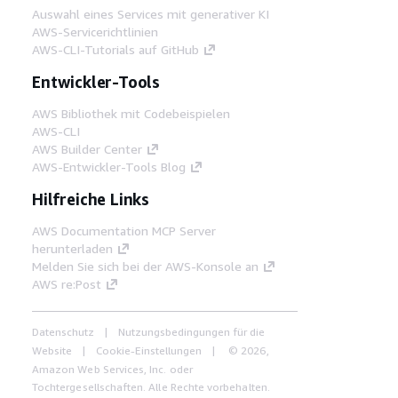
Auswahl eines Services mit generativer KI
AWS-Servicerichtlinien
AWS-CLI-Tutorials auf GitHub
Entwickler-Tools
AWS Bibliothek mit Codebeispielen
AWS-CLI
AWS Builder Center
AWS-Entwickler-Tools Blog
Hilfreiche Links
AWS Documentation MCP Server
herunterladen
Melden Sie sich bei der AWS-Konsole an
AWS re:Post
Datenschutz
Nutzungsbedingungen für die
Website
Cookie-Einstellungen
© 2026,
Amazon Web Services, Inc. oder
Tochtergesellschaften. Alle Rechte vorbehalten.