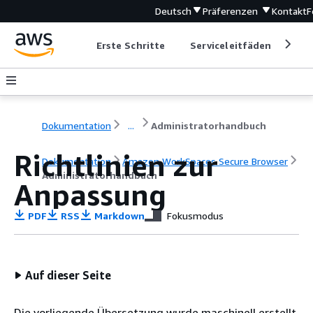
Deutsch
Präferenzen
Kontakt
F
Erste Schritte
Serviceleitfäden
Ent
Dokumentation
...
Administratorhandbuch
Richtlinien zur
Dokumentation
Amazon WorkSpaces Secure Browser
Administratorhandbuch
Anpassung
PDF
RSS
Markdown
Fokusmodus
Auf dieser Seite
Die vorliegende Übersetzung wurde maschinell erstellt.