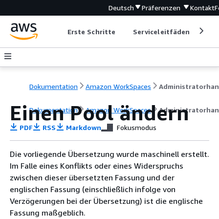
Deutsch
Präferenzen
Kontakt
F
Erste Schritte
Serviceleitfäden
Ent
Dokumentation
Amazon WorkSpaces
Einen Pool ändern
Dokumentation
Amazon WorkSpaces
Administratorha
PDF
RSS
Markdown
Fokusmodus
Die vorliegende Übersetzung wurde maschinell erstellt.
Im Falle eines Konflikts oder eines Widerspruchs
zwischen dieser übersetzten Fassung und der
englischen Fassung (einschließlich infolge von
Verzögerungen bei der Übersetzung) ist die englische
Fassung maßgeblich.