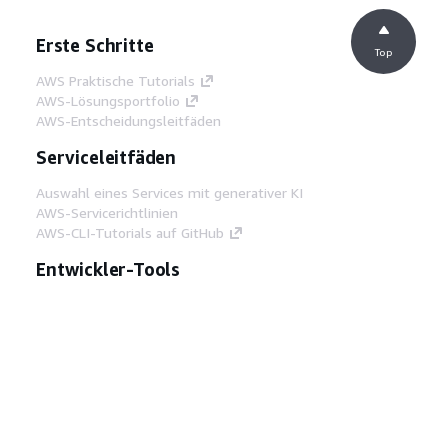
Erste Schritte
Top
AWS Praktische Tutorials
AWS-Lösungsportfolio
AWS-Entscheidungsleitfäden
Serviceleitfäden
Auswahl eines Services mit generativer KI
AWS-Servicerichtlinien
AWS-CLI-Tutorials auf GitHub
Entwickler-Tools
AWS Bibliothek mit Codebeispielen
AWS-CLI
AWS Builder Center
AWS-Entwickler-Tools Blog
Hilfreiche Links
AWS Documentation MCP Server