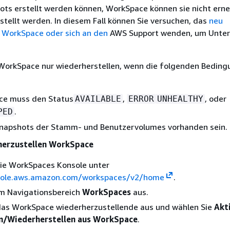
ts erstellt werden können, WorkSpace können sie nicht ern
tellt werden. In diesem Fall können Sie versuchen, das
neu
 WorkSpace oder sich an den
AWS Support wenden, um Unter
 WorkSpace nur wiederherstellen, wenn die folgenden Bedin
ce muss den Status
,
, oder
AVAILABLE
ERROR
UNHEALTHY
.
PED
napshots der Stamm- und Benutzervolumes vorhanden sein.
herzustellen WorkSpace
die WorkSpaces Konsole unter
sole.aws.amazon.com/workspaces/v2/home
.
im Navigationsbereich
WorkSpaces
aus.
das WorkSpace wiederherzustellende aus und wählen Sie
Akt
n/Wiederherstellen aus WorkSpace
.