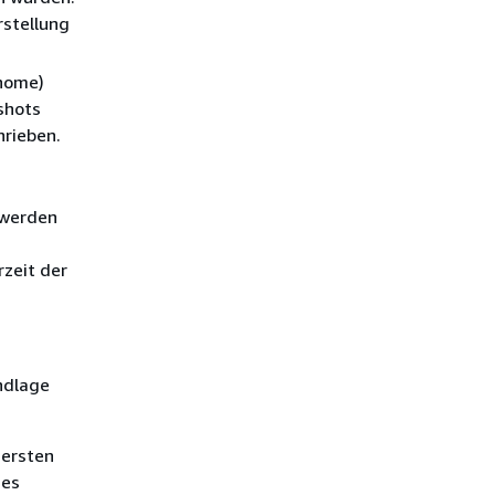
rstellung
/home)
shots
hrieben.
 werden
zeit der
ndlage
 ersten
nes