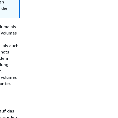
en
 die
lume als
s Volumes
 als auch
shots
 dem
llung
n,
ervolumes
unter.
auf das
n wurden.