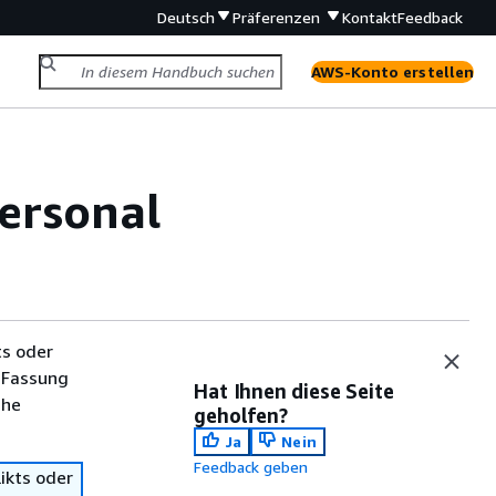
Deutsch
Präferenzen
Kontakt
Feedback
AWS-Konto erstellen
ersonal
ts oder
 Fassung
Hat Ihnen diese Seite
che
geholfen?
Ja
Nein
Feedback geben
ikts oder