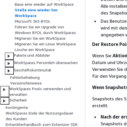
Baue eine wieder auf WorkSpace
Alle install
Stelle eine wieder her
des Snapsho
WorkSpace
Das Benutze
Microsoft 365 BYOL
Führen Sie ein Upgrade von
wird mit dem
Windows BYOL durch WorkSpaces
angegeben wu
Migrieren Sie ein WorkSpace
Der Restore Poi
Migrieren Sie ein Linux WorkSpace
Lösche ein WorkSpace
Wenn Sie
Aktio
Pakete und Abbilder
Datum und Uhrze
WorkSpaces Persönlich überwachen
Verwenden Sie 
Geschäftskontinuität
für den Vorgang
Fehlerbehebung
Versionshinweise
Wenn Snapshots
WorkSpaces Pools verwenden und
verwalten
Snapshots des 
Sicherheit
erstellt.
Kontingente
WorkSpaces Ende der Nutzungsdauer
Nach der er
des Kunden
Snapshots d
Entwicklerhandbuch zum Extension SDK