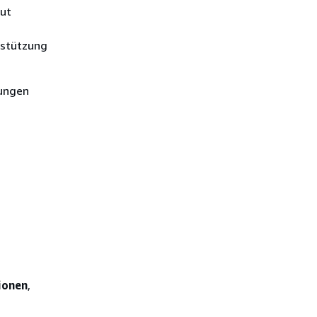
eut
stützung
gungen
ionen
,