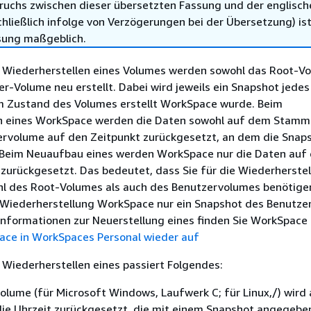
ruchs zwischen dieser übersetzten Fassung und der englisch
hließlich infolge von Verzögerungen bei der Übersetzung) ist
sung maßgeblich.
Wiederherstellen eines Volumes werden sowohl das Root-Vo
r-Volume neu erstellt. Dabei wird jeweils ein Snapshot jede
im Zustand des Volumes erstellt WorkSpace wurde. Beim
n eines WorkSpace werden die Daten sowohl auf dem Stamm-
rvolume auf den Zeitpunkt zurückgesetzt, an dem die Snap
. Beim Neuaufbau eines werden WorkSpace nur die Daten auf
zurückgesetzt. Das bedeutet, dass Sie für die Wiederherste
l des Root-Volumes als auch des Benutzervolumes benötige
 Wiederherstellung WorkSpace nur ein Snapshot des Benutz
. Informationen zur Neuerstellung eines finden Sie WorkSpace 
ace in WorkSpaces Personal wieder auf
Wiederherstellen eines passiert Folgendes:
ume (für Microsoft Windows, Laufwerk C; für Linux,/) wird 
ie Uhrzeit zurückgesetzt, die mit einem Snapshot angegebe