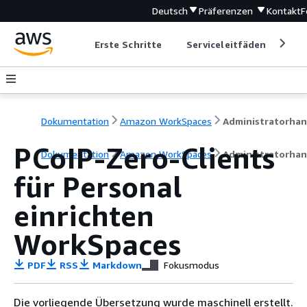
Deutsch
Präferenzen
Kontakt
F
Erste Schritte
Serviceleitfäden
Ent
Dokumentation
Amazon WorkSpaces
PCoIP-Zero-Clients
Dokumentation
Amazon WorkSpaces
Administratorha
für Personal
einrichten
WorkSpaces
PDF
RSS
Markdown
Fokusmodus
Die vorliegende Übersetzung wurde maschinell erstellt.