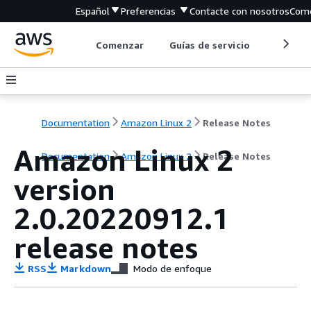
Español
Preferencias
Contacte con nosotros
Come
Comenzar
Guías de servicio
Herrami
Documentation
Amazon Linux 2
Release Notes
Amazon Linux 2
Documentation
Amazon Linux 2
Release Notes
version
2.0.20220912.1
release notes
RSS
Markdown
Modo de enfoque