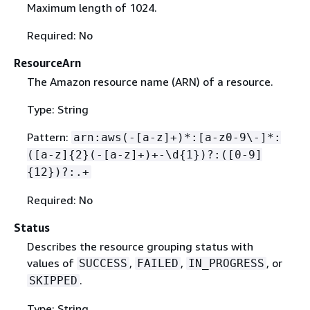
Maximum length of 1024.
Required: No
ResourceArn
The Amazon resource name (ARN) of a resource.
Type: String
Pattern:
arn:aws(-[a-z]+)*:[a-z0-9\-]*:
([a-z]
{
2}(-[a-z]+)+-\d
{
1})?:([0-9]
{
12})?:.+
Required: No
Status
Describes the resource grouping status with
values of
,
,
, or
SUCCESS
FAILED
IN_PROGRESS
.
SKIPPED
Type: String