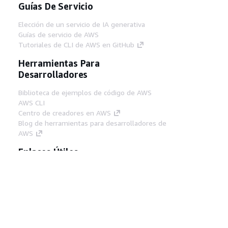
Guías De Servicio
Elección de un servicio de IA generativa
Guías de servicio de AWS
Tutoriales de CLI de AWS en GitHub
Herramientas Para
Desarrolladores
Biblioteca de ejemplos de código de AWS
AWS CLI
Centro de creadores en AWS
Blog de herramientas para desarrolladores de
AWS
Enlaces Útiles
Descarga del servidor MCP de documentación
de AWS
Inicio de sesión en la consola de AWS
AWS re:Post
Privacidad
Términos del sitio
Preferencias de