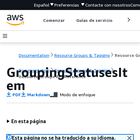
Español
Preferencias
Contacte con nosotros
Come
Comenzar
Guías de servicio
Herrami
Documentation
Resource Groups & Tagging
GroupingStatusesIt
Documentation
Resource Groups & Tagging
Resource Groups API Reference
em
PDF
Markdown
Modo de enfoque
En esta página
Esta página no se ha traducido a su idioma.