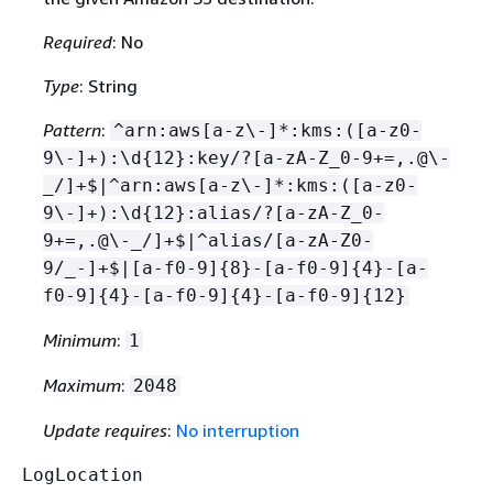
Required
: No
Type
: String
Pattern
:
^arn:aws[a-z\-]*:kms:([a-z0-
9\-]+):\d
{
12}:key/?[a-zA-Z_0-9+=,.@\-
_/]+$|^arn:aws[a-z\-]*:kms:([a-z0-
9\-]+):\d
{
12}:alias/?[a-zA-Z_0-
9+=,.@\-_/]+$|^alias/[a-zA-Z0-
9/_-]+$|[a-f0-9]
{
8}-[a-f0-9]
{
4}-[a-
f0-9]
{
4}-[a-f0-9]
{
4}-[a-f0-9]
{
12}
Minimum
:
1
Maximum
:
2048
Update requires
:
No interruption
LogLocation