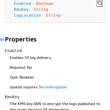
Enabled
:
Boolean
KmsKey
:
String
LogLocation
:
String
Properties
Enabled
Enables S3 log delivery.
Required
: No
Type
: Boolean
Update requires
:
No interruption
KmsKey
The KMS key ARN to encrypt the logs published to
the given Amazon S3 destination.