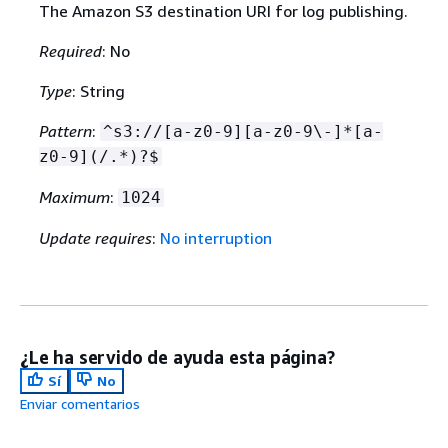
The Amazon S3 destination URI for log publishing.
Required
: No
Type
: String
Pattern
:
^s3://[a-z0-9][a-z0-9\-]*[a-
z0-9](/.*)?$
Maximum
:
1024
Update requires
:
No interruption
¿Le ha servido de ayuda esta página?
Sí
No
Enviar comentarios