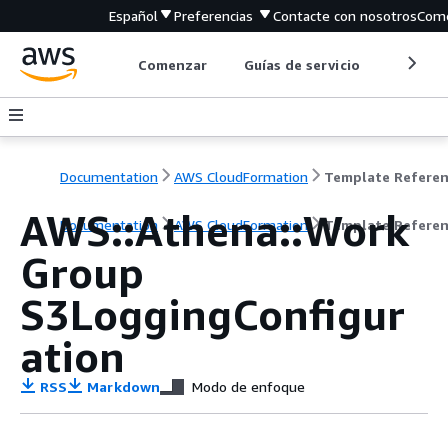
Español
Preferencias
Contacte con nosotros
Come
Comenzar
Guías de servicio
Herrami
Documentation
AWS CloudFormation
Template Refere
AWS::Athena::Work
Documentation
AWS CloudFormation
Template Refere
Group
S3LoggingConfigur
ation
RSS
Markdown
Modo de enfoque