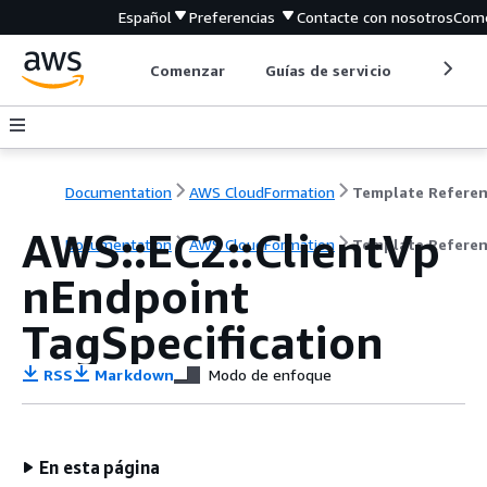
Español
Preferencias
Contacte con nosotros
Come
Comenzar
Guías de servicio
Herrami
Documentation
AWS CloudFormation
Template Refere
AWS::EC2::ClientVp
Documentation
AWS CloudFormation
Template Refere
nEndpoint
TagSpecification
RSS
Markdown
Modo de enfoque
En esta página