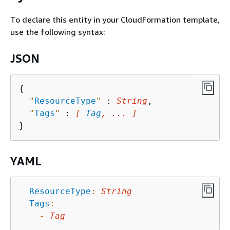
To declare this entity in your CloudFormation template,
use the following syntax:
JSON
{
"
ResourceType
"
 : 
String
,

"
Tags
"
 : 
[ 
Tag
, ... ]
YAML
ResourceType
:
String
Tags
:
-
Tag