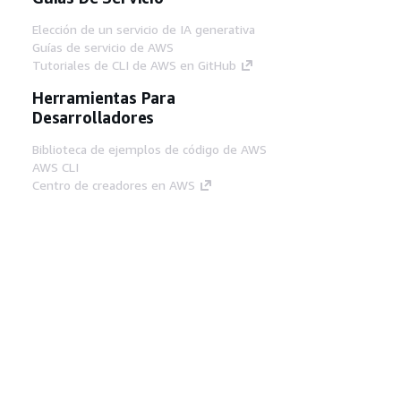
Elección de un servicio de IA generativa
Guías de servicio de AWS
Tutoriales de CLI de AWS en GitHub
Herramientas Para
Desarrolladores
Biblioteca de ejemplos de código de AWS
AWS CLI
Centro de creadores en AWS
Blog de herramientas para desarrolladores de
AWS
Enlaces Útiles
Descarga del servidor MCP de documentación
de AWS
Inicio de sesión en la consola de AWS
AWS re:Post
Privacidad
Términos del sitio
Preferencias de