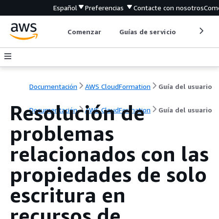
Español
Preferencias
Contacte con nosotros
Come
Comenzar
Guías de servicio
Herrami
Documentación
AWS CloudFormation
Guía del usuario
Resolución de
Documentación
AWS CloudFormation
Guía del usuario
problemas
relacionados con las
propiedades de solo
escritura en
recursos de