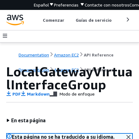
Español
Preferencias
Contacte con nosotros
Come
Comenzar
Guías de servicio
Herrami
Documentation
Amazon EC2
API Reference
LocalGatewayVirtua
Documentation
Amazon EC2
API Reference
lInterfaceGroup
PDF
Markdown
Modo de enfoque
En esta página
Esta página no se ha traducido a su idioma.