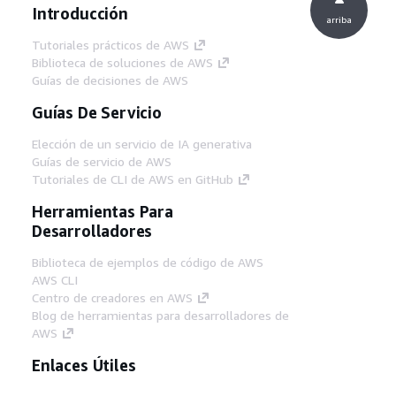
Introducción
arriba
Tutoriales prácticos de AWS
Biblioteca de soluciones de AWS
Guías de decisiones de AWS
Guías De Servicio
Elección de un servicio de IA generativa
Guías de servicio de AWS
Tutoriales de CLI de AWS en GitHub
Herramientas Para
Desarrolladores
Biblioteca de ejemplos de código de AWS
AWS CLI
Centro de creadores en AWS
Blog de herramientas para desarrolladores de
AWS
Enlaces Útiles