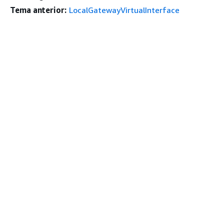
Tema anterior:
LocalGatewayVirtualInterface