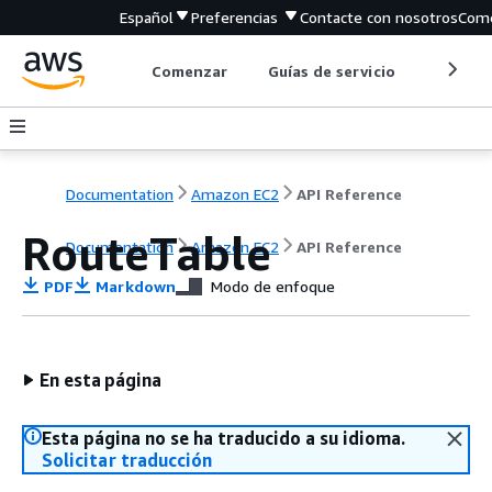
Español
Preferencias
Contacte con nosotros
Come
Comenzar
Guías de servicio
Herrami
Documentation
Amazon EC2
API Reference
RouteTable
Documentation
Amazon EC2
API Reference
PDF
Markdown
Modo de enfoque
En esta página
Esta página no se ha traducido a su idioma.
Solicitar traducción