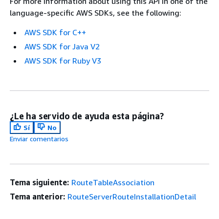
For more information about using this API in one of the
language-specific AWS SDKs, see the following:
AWS SDK for C++
AWS SDK for Java V2
AWS SDK for Ruby V3
¿Le ha servido de ayuda esta página?
Sí
No
Enviar comentarios
Tema siguiente:
RouteTableAssociation
Tema anterior:
RouteServerRouteInstallationDetail