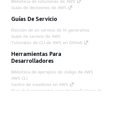
Biblioteca de soluciones de AWS
Guías de decisiones de AWS
Guías De Servicio
Elección de un servicio de IA generativa
Guías de servicio de AWS
Tutoriales de CLI de AWS en GitHub
Herramientas Para
Desarrolladores
Biblioteca de ejemplos de código de AWS
AWS CLI
Centro de creadores en AWS
Blog de herramientas para desarrolladores de
AWS
Enlaces Útiles
Descarga del servidor MCP de documentación
de AWS
Inicio de sesión en la consola de AWS
AWS re:Post