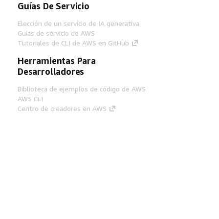
Guías De Servicio
Elección de un servicio de IA generativa
Guías de servicio de AWS
Tutoriales de CLI de AWS en GitHub
Herramientas Para
Desarrolladores
Biblioteca de ejemplos de código de AWS
AWS CLI
Centro de creadores en AWS
Blog de herramientas para desarrolladores de
AWS
Enlaces Útiles
Descarga del servidor MCP de documentación
de AWS
Inicio de sesión en la consola de AWS
AWS re:Post
Privacidad
Términos del sitio
Preferencias de