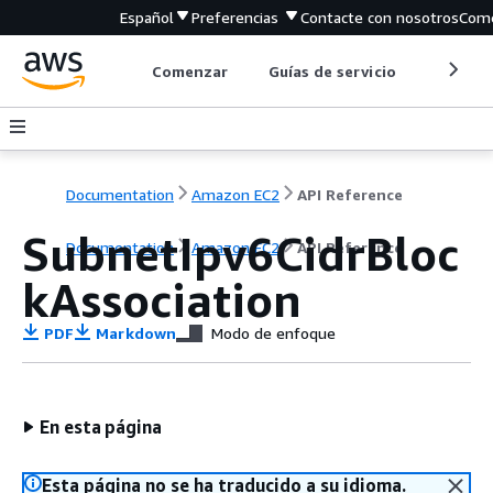
Español
Preferencias
Contacte con nosotros
Come
Comenzar
Guías de servicio
Herrami
Documentation
Amazon EC2
API Reference
SubnetIpv6CidrBloc
Documentation
Amazon EC2
API Reference
kAssociation
PDF
Markdown
Modo de enfoque
En esta página
Esta página no se ha traducido a su idioma.