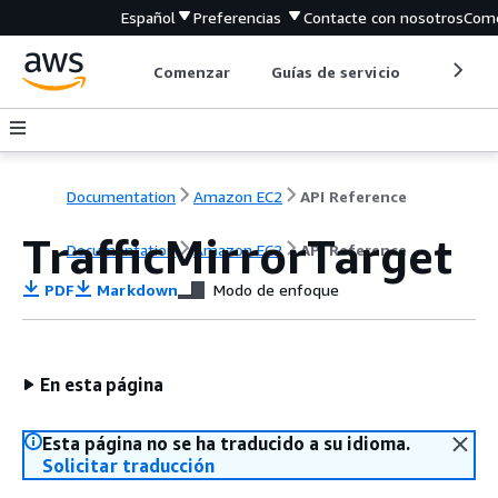
Español
Preferencias
Contacte con nosotros
Come
Comenzar
Guías de servicio
Herrami
Documentation
Amazon EC2
API Reference
TrafficMirrorTarget
Documentation
Amazon EC2
API Reference
PDF
Markdown
Modo de enfoque
En esta página
Esta página no se ha traducido a su idioma.
Solicitar traducción