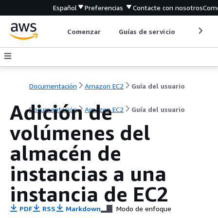
Español
Preferencias
Contacte con nosotros
Come
Comenzar
Guías de servicio
Herrami
Documentación
Amazon EC2
Guía del usuario
Adición de
Documentación
Amazon EC2
Guía del usuario
volúmenes del
almacén de
instancias a una
instancia de EC2
PDF
RSS
Markdown
Modo de enfoque