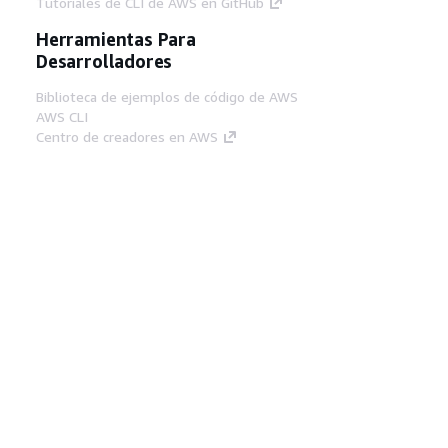
Tutoriales de CLI de AWS en GitHub
Herramientas Para
Desarrolladores
Biblioteca de ejemplos de código de AWS
AWS CLI
Centro de creadores en AWS
Blog de herramientas para desarrolladores de
AWS
Enlaces Útiles
Descarga del servidor MCP de documentación
de AWS
Inicio de sesión en la consola de AWS
AWS re:Post
Privacidad
Términos del sitio
Preferencias de
cookies
© 2026, Amazon Web Services, Inc o
sus afiliados. Todos los derechos reservados.
Español