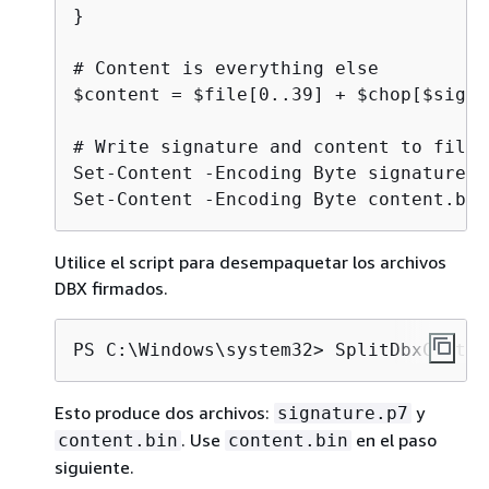
}

# Content is everything else

$content = $file[0..39] + $chop[$sig_l
# Write signature and content to files

Set-Content -Encoding Byte signature.p
Set-Content -Encoding Byte content.bin
Utilice el script para desempaquetar los archivos
DBX firmados.
PS C:\Windows\system32> SplitDbxConten
Esto produce dos archivos:
y
signature.p7
. Use
en el paso
content.bin
content.bin
siguiente.