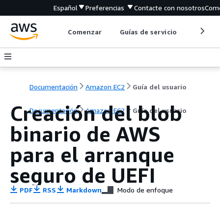
Español
Preferencias
Contacte con nosotros
Come
Comenzar
Guías de servicio
Herrami
Documentación
Amazon EC2
Guía del usuario
Creación del blob
Documentación
Amazon EC2
Guía del usuario
binario de AWS
para el arranque
seguro de UEFI
PDF
RSS
Markdown
Modo de enfoque