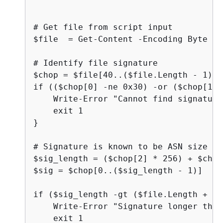
# Get file from script input

$file  = Get-Content -Encoding Byte $a
# Identify file signature

$chop = $file[40..($file.Length - 1)]

if (($chop[0] -ne 0x30) -or ($chop[1] 
    Write-Error "Cannot find signature"
    exit 1

}

# Signature is known to be ASN size pl
$sig_length = ($chop[2] * 256) + $chop
$sig = $chop[0..($sig_length - 1)]

if ($sig_length -gt ($file.Length + 40
    Write-Error "Signature longer than
    exit 1
