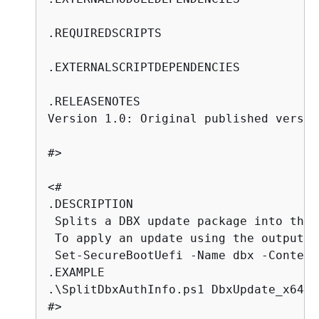
.REQUIREDSCRIPTS

.EXTERNALSCRIPTDEPENDENCIES

.RELEASENOTES

Version 1.0: Original published version
#>

<#

.DESCRIPTION

 Splits a DBX update package into the 
 To apply an update using the output f
 Set-SecureBootUefi -Name dbx -Content
.EXAMPLE

.\SplitDbxAuthInfo.ps1 DbxUpdate_x64.bi
#>
