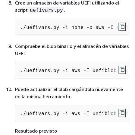
Cree un almacén de variables UEFI utilizando el
script
.
uefivars.py
./uefivars.py -i none -o aws -O uefibl
Compruebe el blob binario y el almacén de variables
UEFI.
./uefivars.py -i aws -I uefiblob-micro
Puede actualizar el blob cargándolo nuevamente
en la misma herramienta.
./uefivars.py -i aws -I uefiblob-micro
Resultado previsto