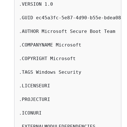
.VERSION 1.0

.GUID ec45a3fc-5e87-4d90-b55e-bdea083f7
.AUTHOR Microsoft Secure Boot Team

.COMPANYNAME Microsoft

.COPYRIGHT Microsoft

.TAGS Windows Security

.LICENSEURI

.PROJECTURI

.ICONURI

.EXTERNALMODULEDEPENDENCIES
