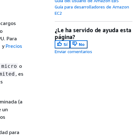
Guía del usuario de Amazon EBS
Guía para desarrolladores de Amazon
EC2
 cargos
¿Le ha servido de ayuda esta
do
página?
PU. Para
Sí
No
y
Precios
Enviar comentarios
o
.micro
, es
mited
as
minada (a
e un
tos
idad para