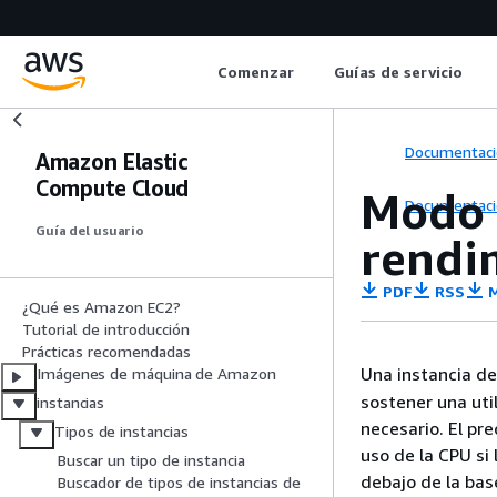
Comenzar
Guías de servicio
Documentaci
Amazon Elastic
Compute Cloud
Modo i
Documentaci
Guía del usuario
rendi
PDF
RSS
M
¿Qué es Amazon EC2?
Tutorial de introducción
Prácticas recomendadas
Una instancia d
Imágenes de máquina de Amazon
sostener una uti
instancias
necesario. El pr
Tipos de instancias
uso de la CPU si 
Buscar un tipo de instancia
debajo de la bas
Buscador de tipos de instancias de