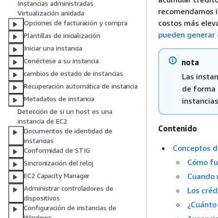
Instancias administradas
recomendamos in
Virtualización anidada
costos más elev
Opciones de facturación y compra
pueden generar 
Plantillas de inicialización
Iniciar una instancia
Conéctese a su instancia
nota
cambios de estado de instancias
Las insta
Recuperación automática de instancia
de forma
Metadatos de instancia
instancia
Detección de si un host es una
instancia de EC2
Contenido
Documentos de identidad de
instancias
Conceptos de
Conformidad de STIG
Cómo fun
Sincronización del reloj
Cuando u
EC2 Capacity Manager
Administrar controladores de
Los créd
dispositivos
¿Cuánto 
Configuración de instancias de
Windows