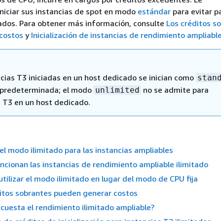
iciar sus instancias de spot en modo
estándar
para evitar p
ados.
Para obtener más información, consulte
Los créditos s
costos
y
Inicialización de instancias de rendimiento ampliabl
ncias T3 iniciadas en un host dedicado se inician como
stan
 predeterminada; el modo
no se admite para
unlimited
s T3 en un host dedicado.
l modo ilimitado para las instancias ampliables
cionan las instancias de rendimiento ampliable ilimitado
tilizar el modo ilimitado en lugar del modo de CPU fija
itos sobrantes pueden generar costos
cuesta el rendimiento ilimitado ampliable?