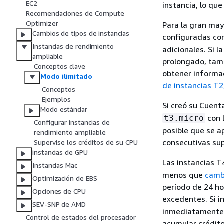
EC2
instancia, lo qu
Recomendaciones de Compute
Optimizer
Para la gran may
Cambios de tipos de instancias
configuradas c
Instancias de rendimiento
adicionales. Si 
ampliable
prolongado, tamb
Conceptos clave
obtener informac
Modo ilimitado
de instancias T
Conceptos
Ejemplos
Si creó su Cuent
Modo estándar
con 
t3.micro
Configurar instancias de
posible que se a
rendimiento ampliable
consecutivas su
Supervise los créditos de su CPU
instancias de GPU
Las instancias 
Instancias Mac
menos que
camb
Optimización de EBS
período de 24 ho
Opciones de CPU
excedentes.
Si 
SEV-SNP de AMD
inmediatamente y
Control de estados del procesador
acumular crédito