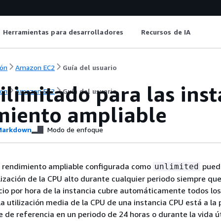
Herramientas para desarrolladores
Recursos de IA
ón
Amazon EC2
Guía del usuario
limitado para las inst
ón
Amazon EC2
Guía del usuario
miento ampliable
arkdown
Modo de enfoque
e rendimiento ampliable configurada como
pued
unlimited
lización de la CPU alto durante cualquier periodo siempre qu
ecio por hora de la instancia cubre automáticamente todos los
la utilización media de la CPU de una instancia CPU está a la 
e de referencia en un periodo de 24 horas o durante la vida út