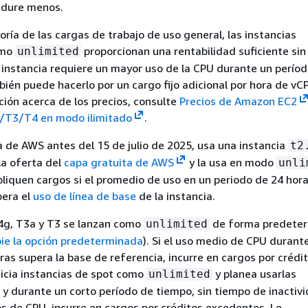
e dure menos.
oría de las cargas de trabajo de uso general, las instancias
omo
proporcionan una rentabilidad suficiente sin
unlimited
la instancia requiere un mayor uso de la CPU durante un perío
ién puede hacerlo por un cargo fijo adicional por hora de vC
ión acerca de los precios, consulte
Precios de Amazon EC2
2/T3/T4 en modo ilimitado
.
a de AWS antes del 15 de julio de 2025, usa una instancia
t2
la oferta del
capa gratuita de AWS
y la usa en modo
unli
pliquen cargos si el promedio de uso en un periodo de 24 hor
pera el
uso de línea de base
de la instancia.
T4g, T3a y T3 se lanzan como
de forma predeter
unlimited
ie la opción predeterminada
). Si el uso medio de CPU durant
ras supera la base de referencia, incurre en cargos por crédi
inicia instancias de spot como
y planea usarlas
unlimited
 durante un corto período de tiempo, sin tiempo de inactiv
s de CPU, incurre en cargos por créditos excedentes. Le