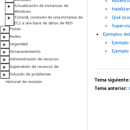
Ausencia
Actualización de instancias de
Habilita
Windows
Qué ocur
Tutorial: conexión de una instancia de
EC2 a una base de datos de RDS
Supervis
Flotas
Ejemplos del
Redes
Ejemplo 
Seguridad
Ejemplo 
Almacenamiento
Administración de recursos
Supervisión de recursos de
Solución de problemas
Tema siguiente:
Historial de revisión
Tema anterior: