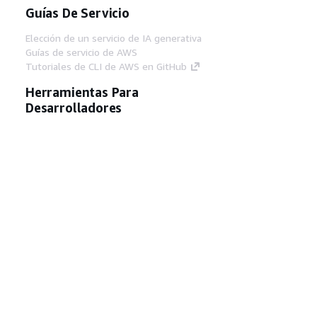
Guías De Servicio
Elección de un servicio de IA generativa
Guías de servicio de AWS
Tutoriales de CLI de AWS en GitHub
Herramientas Para
Desarrolladores
Biblioteca de ejemplos de código de AWS
AWS CLI
Centro de creadores en AWS
Blog de herramientas para desarrolladores de
AWS
Enlaces Útiles
Descarga del servidor MCP de documentación
de AWS
Inicio de sesión en la consola de AWS
AWS re:Post