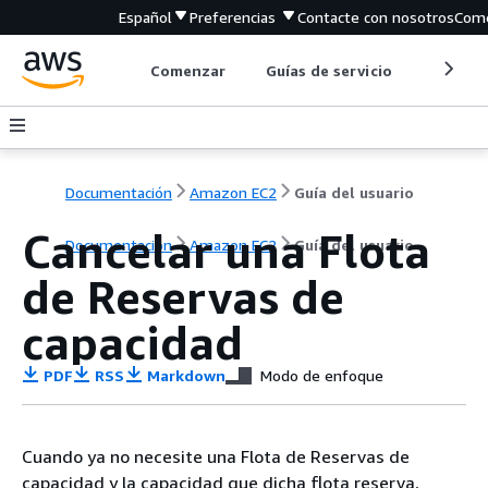
Español
Preferencias
Contacte con nosotros
Come
Comenzar
Guías de servicio
Herrami
Documentación
Amazon EC2
Guía del usuario
Cancelar una Flota
Documentación
Amazon EC2
Guía del usuario
de Reservas de
capacidad
PDF
RSS
Markdown
Modo de enfoque
Cuando ya no necesite una Flota de Reservas de
capacidad y la capacidad que dicha flota reserva,