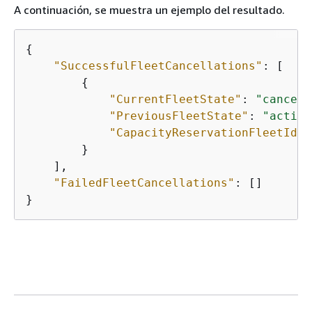
A continuación, se muestra un ejemplo del resultado.
{
"SuccessfulFleetCancellations"
: [

{
"CurrentFleetState"
: 
"cancell
"PreviousFleetState"
: 
"active
"CapacityReservationFleetId"
:
        }

    ], 

"FailedFleetCancellations"
: []

}