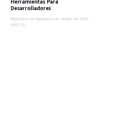
Herramientas Para
Desarrolladores
Biblioteca de ejemplos de código de AWS
AWS CLI
Centro de creadores en AWS
Blog de herramientas para desarrolladores de
AWS
Enlaces Útiles
Descarga del servidor MCP de documentación
de AWS
Inicio de sesión en la consola de AWS
AWS re:Post
Privacidad
Términos del sitio
Preferencias de
cookies
© 2026, Amazon Web Services, Inc o
sus afiliados. Todos los derechos reservados.
Español