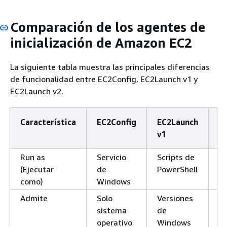
Comparación de los agentes de
inicialización de Amazon EC2
La siguiente tabla muestra las principales diferencias
de funcionalidad entre EC2Config, EC2Launch v1 y
EC2Launch v2.
Característica
EC2Config
EC2Launch
E
v1
v
Run as
Servicio
Scripts de
Se
(Ejecutar
de
PowerShell
W
como)
Windows
Admite
Solo
Versiones
Ve
sistema
de
d
operativo
Windows
Se