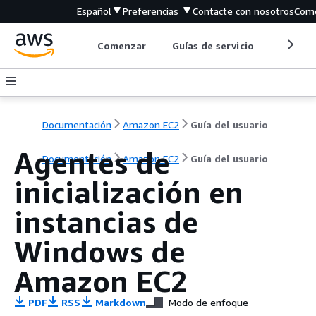
Español
Preferencias
Contacte con nosotros
Come
Comenzar
Guías de servicio
Herrami
Documentación
Amazon EC2
Guía del usuario
Agentes de
Documentación
Amazon EC2
Guía del usuario
inicialización en
instancias de
Windows de
Amazon EC2
PDF
RSS
Markdown
Modo de enfoque