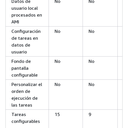
Datos de
No
No
Sí
usuario local
co
procesados en
AMI
Configuración
No
No
Sí
de tareas en
datos de
usuario
Fondo de
No
No
Sí
pantalla
configurable
Personalizar el
No
No
Sí
orden de
ejecución de
las tareas
Tareas
15
9
2
configurables
la
in