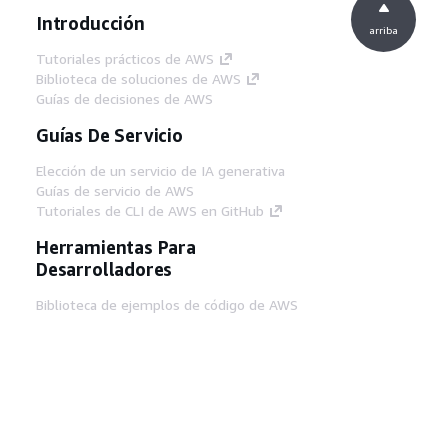
Introducción
arriba
Tutoriales prácticos de AWS
Biblioteca de soluciones de AWS
Guías de decisiones de AWS
Guías De Servicio
Elección de un servicio de IA generativa
Guías de servicio de AWS
Tutoriales de CLI de AWS en GitHub
Herramientas Para
Desarrolladores
Biblioteca de ejemplos de código de AWS
AWS CLI
Centro de creadores en AWS
Blog de herramientas para desarrolladores de
AWS
Enlaces Útiles