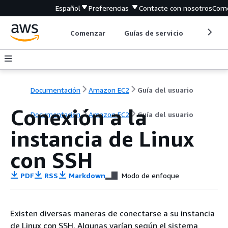
Español
Preferencias
Contacte con nosotros
Come
Comenzar
Guías de servicio
Herrami
Documentación
Amazon EC2
Guía del usuario
Conexión a la
Documentación
Amazon EC2
Guía del usuario
instancia de Linux
con SSH
PDF
RSS
Markdown
Modo de enfoque
Existen diversas maneras de conectarse a su instancia
de Linux con SSH. Algunas varían según el sistema