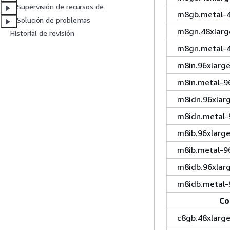
Supervisión de recursos de
m8gb.metal-4
Solución de problemas
m8gn.48xlarg
Historial de revisión
m8gn.metal-4
m8in.96xlarg
m8in.metal-9
m8idn.96xlar
m8idn.metal-
m8ib.96xlarg
m8ib.metal-9
m8idb.96xlar
m8idb.metal-
Co
c8gb.48xlarg