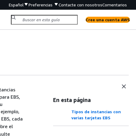
Español
Preferencias
Contacte con nosotros
Comentarios
Cree una cuenta AWS
tancias
para EBS,
En esta página
su
 ejemplo,
Tipos de instancias con
varias tarjetas EBS
 EBS, cada
bre el
sulte