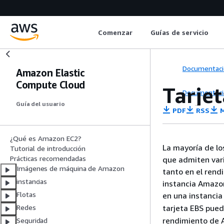
Comenzar
Guías de servicio
Documentaci
Amazon Elastic
Compute Cloud
Tarje
Documentaci
Guía del usuario
PDF
RSS
M
¿Qué es Amazon EC2?
La mayoría de lo
Tutorial de introducción
Prácticas recomendadas
que admiten vari
Imágenes de máquina de Amazon
tanto en el rend
instancias
instancia Amazon
Flotas
en una instancia
tarjeta EBS pue
Redes
rendimiento de 
Seguridad