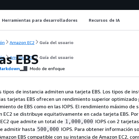
Herramientas para desarrolladores
Recursos de IA
ón
Amazon EC2
Guía del usuario
tas EBS
ón
Amazon EC2
Guía del usuario
arkdown
Modo de enfoque
s tipos de instancia admiten una tarjeta EBS. Los tipos de ins
as tarjetas EBS ofrecen un rendimiento superior optimizado 
imiento de EBS como en las IOPS. El rendimiento máximo de 
 EC2 se distribuye equitativamente en cada tarjeta EBS. Por
 EC2 que admite un total de
IOPS con 2 tarjetas
1,000,000
de admitir hasta
IOPS. Para obtener información so
500,000
Amazon EBS compatible con su instancia de Amazon EC2, con