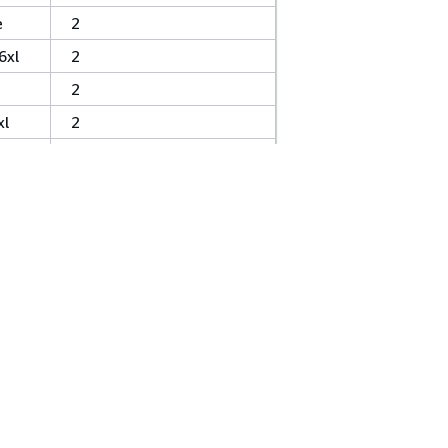
e
2
6xl
2
2
xl
2
e
2
6xl
2
omputación acelerada
Almacén de instancias Amazon EC2
2
Límites de volumen de EBS
icio
Herramientas Para