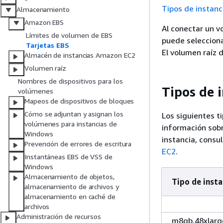
Tipos de instan
Almacenamiento
Amazon EBS
Al conectar un v
Límites de volumen de EBS
puede seleccionar
Tarjetas EBS
El volumen raíz d
Almacén de instancias Amazon EC2
Volumen raíz
Nombres de dispositivos para los
Tipos de i
volúmenes
Mapeos de dispositivos de bloques
Cómo se adjuntan y asignan los
Los siguientes t
volúmenes para instancias de
información sob
Windows
instancia, consu
Prevención de errores de escritura
EC2
.
Instantáneas EBS de VSS de
Windows
Almacenamiento de objetos,
Tipo de insta
almacenamiento de archivos y
almacenamiento en caché de
archivos
Administración de recursos
m8gb.48xlarg