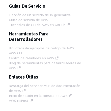
Guías De Servicio
Elección de un servicio de IA generativa
Guías de servicio de AWS
Tutoriales de CLI de AWS en GitHub
Herramientas Para
Desarrolladores
Biblioteca de ejemplos de código de AWS
AWS CLI
Centro de creadores en AWS
Blog de herramientas para desarrolladores de
AWS
Enlaces Útiles
Descarga del servidor MCP de documentación
de AWS
Inicio de sesión en la consola de AWS
AWS re:Post