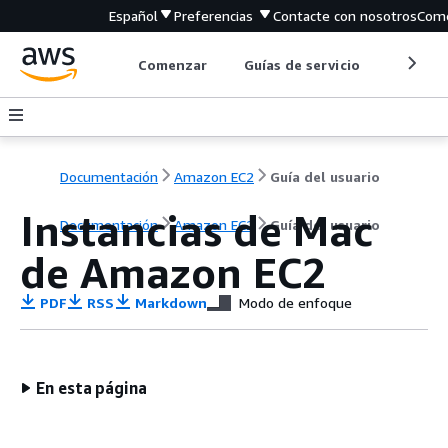
Español
Preferencias
Contacte con nosotros
Come
Comenzar
Guías de servicio
Herrami
Documentación
Amazon EC2
Guía del usuario
Instancias de Mac
Documentación
Amazon EC2
Guía del usuario
de Amazon EC2
PDF
RSS
Markdown
Modo de enfoque
En esta página