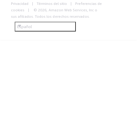
Privacidad
Términos del sitio
Preferencias de
cookies
© 2026, Amazon Web Services, Inc o
sus afiliados. Todos los derechos reservados.
Español