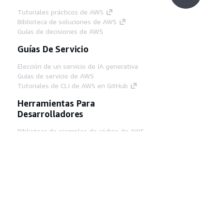
Tutoriales prácticos de AWS
Biblioteca de soluciones de AWS
Guías de decisiones de AWS
Guías De Servicio
Elección de un servicio de IA generativa
Guías de servicio de AWS
Tutoriales de CLI de AWS en GitHub
Herramientas Para
Desarrolladores
Biblioteca de ejemplos de código de AWS
AWS CLI
Centro de creadores en AWS
Blog de herramientas para desarrolladores de
AWS
Enlaces Útiles
Descarga del servidor MCP de documentación
de AWS