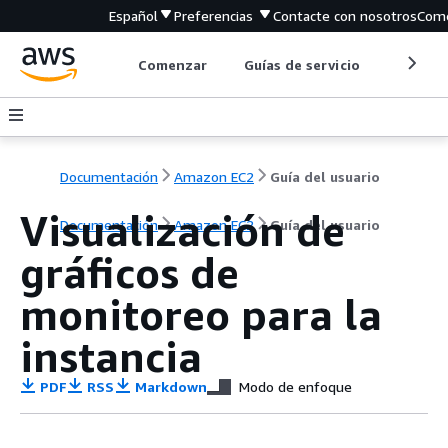
Español
Preferencias
Contacte con nosotros
Come
Comenzar
Guías de servicio
Herrami
Documentación
Amazon EC2
Guía del usuario
Visualización de
Documentación
Amazon EC2
Guía del usuario
gráficos de
monitoreo para la
instancia
PDF
RSS
Markdown
Modo de enfoque