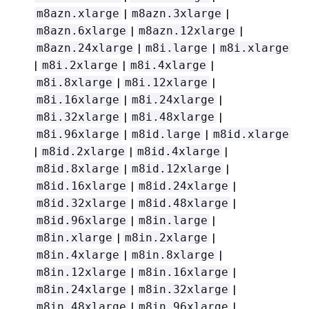
|
|
m8azn.xlarge
m8azn.3xlarge
|
|
m8azn.6xlarge
m8azn.12xlarge
|
|
m8azn.24xlarge
m8i.large
m8i.xlarge
|
|
|
m8i.2xlarge
m8i.4xlarge
|
|
m8i.8xlarge
m8i.12xlarge
|
|
m8i.16xlarge
m8i.24xlarge
|
|
m8i.32xlarge
m8i.48xlarge
|
|
m8i.96xlarge
m8id.large
m8id.xlarge
|
|
|
m8id.2xlarge
m8id.4xlarge
|
|
m8id.8xlarge
m8id.12xlarge
|
|
m8id.16xlarge
m8id.24xlarge
|
|
m8id.32xlarge
m8id.48xlarge
|
|
m8id.96xlarge
m8in.large
|
|
m8in.xlarge
m8in.2xlarge
|
|
m8in.4xlarge
m8in.8xlarge
|
|
m8in.12xlarge
m8in.16xlarge
|
|
m8in.24xlarge
m8in.32xlarge
|
|
m8in.48xlarge
m8in.96xlarge