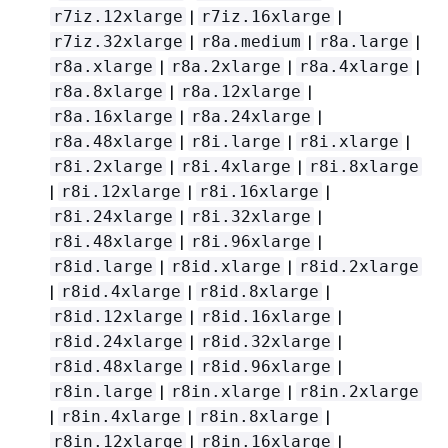
|
|
r7iz.12xlarge
r7iz.16xlarge
|
|
|
r7iz.32xlarge
r8a.medium
r8a.large
|
|
|
r8a.xlarge
r8a.2xlarge
r8a.4xlarge
|
|
r8a.8xlarge
r8a.12xlarge
|
|
r8a.16xlarge
r8a.24xlarge
|
|
|
r8a.48xlarge
r8i.large
r8i.xlarge
|
|
r8i.2xlarge
r8i.4xlarge
r8i.8xlarge
|
|
|
r8i.12xlarge
r8i.16xlarge
|
|
r8i.24xlarge
r8i.32xlarge
|
|
r8i.48xlarge
r8i.96xlarge
|
|
r8id.large
r8id.xlarge
r8id.2xlarge
|
|
|
r8id.4xlarge
r8id.8xlarge
|
|
r8id.12xlarge
r8id.16xlarge
|
|
r8id.24xlarge
r8id.32xlarge
|
|
r8id.48xlarge
r8id.96xlarge
|
|
r8in.large
r8in.xlarge
r8in.2xlarge
|
|
|
r8in.4xlarge
r8in.8xlarge
|
|
r8in.12xlarge
r8in.16xlarge