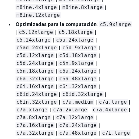
|
|
m8ine.4xlarge
m8ine.8xlarge
m8ine.12xlarge
Optimizadas para la computación
:
c5.9xlarge
|
|
|
c5.12xlarge
c5.18xlarge
|
|
c5.24xlarge
c5a.24xlarge
|
|
c5ad.24xlarge
c5d.9xlarge
|
|
c5d.12xlarge
c5d.18xlarge
|
|
c5d.24xlarge
c5n.9xlarge
|
|
c5n.18xlarge
c6a.24xlarge
|
|
c6a.32xlarge
c6a.48xlarge
|
|
c6i.16xlarge
c6i.32xlarge
|
|
c6id.24xlarge
c6id.32xlarge
|
|
|
c6in.32xlarge
c7a.medium
c7a.large
|
|
|
c7a.xlarge
c7a.2xlarge
c7a.4xlarge
|
|
c7a.8xlarge
c7a.12xlarge
|
|
c7a.16xlarge
c7a.24xlarge
|
|
c7a.32xlarge
c7a.48xlarge
c7i.large