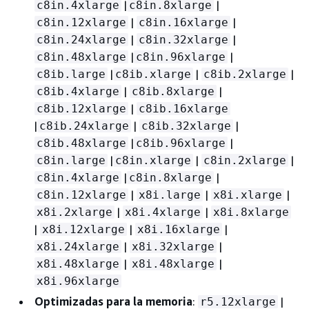
|
|
c8in.4xlarge
c8in.8xlarge
|
|
c8in.12xlarge
c8in.16xlarge
|
|
c8in.24xlarge
c8in.32xlarge
|
|
c8in.48xlarge
c8in.96xlarge
|
|
|
c8ib.large
c8ib.xlarge
c8ib.2xlarge
|
|
c8ib.4xlarge
c8ib.8xlarge
|
c8ib.12xlarge
c8ib.16xlarge
|
|
|
c8ib.24xlarge
c8ib.32xlarge
|
|
c8ib.48xlarge
c8ib.96xlarge
|
|
|
c8in.large
c8in.xlarge
c8in.2xlarge
|
|
c8in.4xlarge
c8in.8xlarge
|
|
|
c8in.12xlarge
x8i.large
x8i.xlarge
|
|
x8i.2xlarge
x8i.4xlarge
x8i.8xlarge
|
|
|
x8i.12xlarge
x8i.16xlarge
|
|
x8i.24xlarge
x8i.32xlarge
|
|
x8i.48xlarge
x8i.48xlarge
x8i.96xlarge
Optimizadas para la memoria
:
|
r5.12xlarge