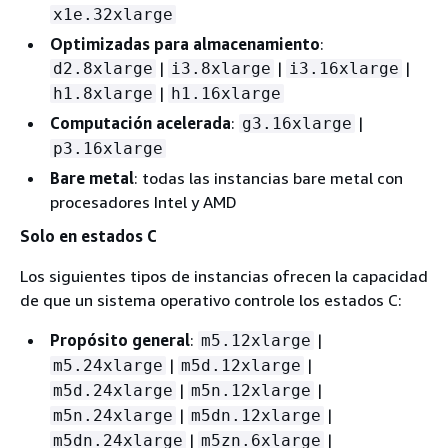
x1e.32xlarge
Optimizadas para almacenamiento
:
|
|
|
d2.8xlarge
i3.8xlarge
i3.16xlarge
|
h1.8xlarge
h1.16xlarge
Computación acelerada
:
|
g3.16xlarge
p3.16xlarge
Bare metal
: todas las instancias bare metal con
procesadores Intel y AMD
Solo en estados C
Los siguientes tipos de instancias ofrecen la capacidad
de que un sistema operativo controle los estados C:
Propósito general
:
|
m5.12xlarge
|
|
m5.24xlarge
m5d.12xlarge
|
|
m5d.24xlarge
m5n.12xlarge
|
|
m5n.24xlarge
m5dn.12xlarge
|
|
m5dn.24xlarge
m5zn.6xlarge