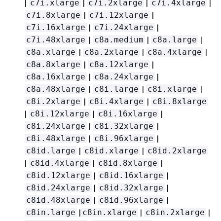
|
|
|
|
c7i.xlarge
c7i.2xlarge
c7i.4xlarge
|
|
c7i.8xlarge
c7i.12xlarge
|
|
c7i.16xlarge
c7i.24xlarge
|
|
|
c7i.48xlarge
c8a.medium
c8a.large
|
|
|
c8a.xlarge
c8a.2xlarge
c8a.4xlarge
|
|
c8a.8xlarge
c8a.12xlarge
|
|
c8a.16xlarge
c8a.24xlarge
|
|
|
c8a.48xlarge
c8i.large
c8i.xlarge
|
|
c8i.2xlarge
c8i.4xlarge
c8i.8xlarge
|
|
|
c8i.12xlarge
c8i.16xlarge
|
|
c8i.24xlarge
c8i.32xlarge
|
|
c8i.48xlarge
c8i.96xlarge
|
|
c8id.large
c8id.xlarge
c8id.2xlarge
|
|
|
c8id.4xlarge
c8id.8xlarge
|
|
c8id.12xlarge
c8id.16xlarge
|
|
c8id.24xlarge
c8id.32xlarge
|
|
c8id.48xlarge
c8id.96xlarge
|
|
|
c8in.large
c8in.xlarge
c8in.2xlarge