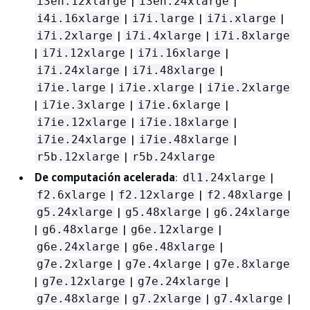
|
|
i3en.12xlarge
i3en.24xlarge
|
|
|
i4i.16xlarge
i7i.large
i7i.xlarge
|
|
i7i.2xlarge
i7i.4xlarge
i7i.8xlarge
|
|
|
i7i.12xlarge
i7i.16xlarge
|
|
i7i.24xlarge
i7i.48xlarge
|
|
i7ie.large
i7ie.xlarge
i7ie.2xlarge
|
|
|
i7ie.3xlarge
i7ie.6xlarge
|
|
i7ie.12xlarge
i7ie.18xlarge
|
|
i7ie.24xlarge
i7ie.48xlarge
|
r5b.12xlarge
r5b.24xlarge
De computación acelerada
:
|
dl1.24xlarge
|
|
|
f2.6xlarge
f2.12xlarge
f2.48xlarge
|
|
g5.24xlarge
g5.48xlarge
g6.24xlarge
|
|
|
g6.48xlarge
g6e.12xlarge
|
|
g6e.24xlarge
g6e.48xlarge
|
|
g7e.2xlarge
g7e.4xlarge
g7e.8xlarge
|
|
|
g7e.12xlarge
g7e.24xlarge
|
|
|
g7e.48xlarge
g7.2xlarge
g7.4xlarge