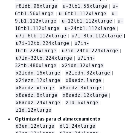
|
|
r8idb.96xlarge
u-3tb1.56xlarge
u-
|
|
6tb1.56xlarge
u-6tb1.112xlarge
u-
|
|
9tb1.112xlarge
u-12tb1.112xlarge
u-
|
|
18tb1.112xlarge
u-24tb1.112xlarge
|
|
u7i-6tb.112xlarge
u7i-8tb.112xlarge
|
u7i-12tb.224xlarge
u7in-
|
|
16tb.224xlarge
u7in-24tb.224xlarge
|
u7in-32tb.224xlarge
u7inh-
|
|
32tb.480xlarge
x2idn.32xlarge
|
|
x2iedn.16xlarge
x2iedn.32xlarge
|
|
x2iezn.12xlarge
x8aedz.large
|
|
x8aedz.xlarge
x8aedz.3xlarge
|
|
x8aedz.6xlarge
x8aedz.12xlarge
|
|
x8aedz.24xlarge
z1d.6xlarge
z1d.12xlarge
Optimizadas para el almacenamiento
:
|
|
d3en.12xlarge
dl1.24xlarge