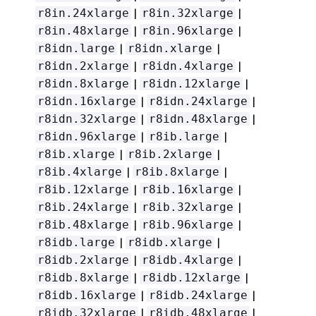
|
|
r8in.24xlarge
r8in.32xlarge
|
|
r8in.48xlarge
r8in.96xlarge
|
|
r8idn.large
r8idn.xlarge
|
|
r8idn.2xlarge
r8idn.4xlarge
|
|
r8idn.8xlarge
r8idn.12xlarge
|
|
r8idn.16xlarge
r8idn.24xlarge
|
|
r8idn.32xlarge
r8idn.48xlarge
|
|
r8idn.96xlarge
r8ib.large
|
|
r8ib.xlarge
r8ib.2xlarge
|
|
r8ib.4xlarge
r8ib.8xlarge
|
|
r8ib.12xlarge
r8ib.16xlarge
|
|
r8ib.24xlarge
r8ib.32xlarge
|
|
r8ib.48xlarge
r8ib.96xlarge
|
|
r8idb.large
r8idb.xlarge
|
|
r8idb.2xlarge
r8idb.4xlarge
|
|
r8idb.8xlarge
r8idb.12xlarge
|
|
r8idb.16xlarge
r8idb.24xlarge
|
|
r8idb.32xlarge
r8idb.48xlarge