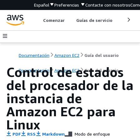
Español
Preferencias
Contacte con nosotros
Come
Comenzar
Guías de servicio
Herrami
Documentación
Amazon EC2
Guía del usuario
Control de estados
Documentación
Amazon EC2
Guía del usuario
del procesador de la
instancia de
Amazon EC2 para
Linux
PDF
RSS
Markdown
Modo de enfoque