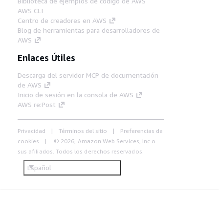
Biblioteca de ejemplos de código de AWS
AWS CLI
Centro de creadores en AWS
Blog de herramientas para desarrolladores de
AWS
Enlaces Útiles
Descarga del servidor MCP de documentación
de AWS
Inicio de sesión en la consola de AWS
AWS re:Post
Privacidad
Términos del sitio
Preferencias de
cookies
© 2026, Amazon Web Services, Inc o
sus afiliados. Todos los derechos reservados.
Español