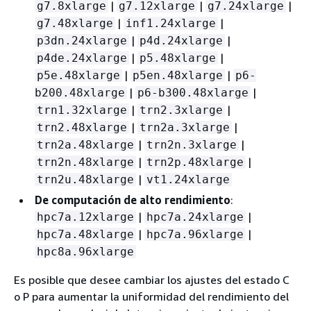
|
|
|
g7.8xlarge
g7.12xlarge
g7.24xlarge
|
|
g7.48xlarge
inf1.24xlarge
|
|
p3dn.24xlarge
p4d.24xlarge
|
|
p4de.24xlarge
p5.48xlarge
|
|
p5e.48xlarge
p5en.48xlarge
p6-
|
|
b200.48xlarge
p6-b300.48xlarge
|
|
trn1.32xlarge
trn2.3xlarge
|
|
trn2.48xlarge
trn2a.3xlarge
|
|
trn2a.48xlarge
trn2n.3xlarge
|
|
trn2n.48xlarge
trn2p.48xlarge
|
trn2u.48xlarge
vt1.24xlarge
De computación de alto rendimiento
:
|
|
hpc7a.12xlarge
hpc7a.24xlarge
|
|
hpc7a.48xlarge
hpc7a.96xlarge
hpc8a.96xlarge
Es posible que desee cambiar los ajustes del estado C
o P para aumentar la uniformidad del rendimiento del