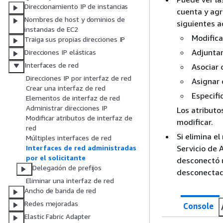
Direccionamiento IP de instancias
cuenta y agr
Nombres de host y dominios de
siguientes a
instancias de EC2
Modifica
Traiga sus propias direcciones IP
Adjuntar
Direcciones IP elásticas
Interfaces de red
Asociar 
Direcciones IP por interfaz de red
Asignar 
Crear una interfaz de red
Especifi
Elementos de interfaz de red
Administrar direcciones IP
Los atributo
Modificar atributos de interfaz de
modificar.
red
Si elimina el
Múltiples interfaces de red
Servicio de A
Interfaces de red administradas
por el solicitante
desconectó u
Delegación de prefijos
desconectad
Eliminar una interfaz de red
Ancho de banda de red
Redes mejoradas
Console
Elastic Fabric Adapter