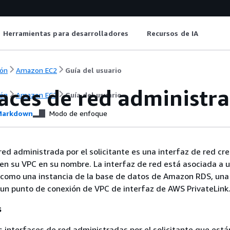
Herramientas para desarrolladores
Recursos de IA
ón
Amazon EC2
Guía del usuario
aces de red administra
ón
Amazon EC2
Guía del usuario
arkdown
Modo de enfoque
red administrada por el solicitante es una interfaz de red cr
en su VPC en su nombre. La interfaz de red está asociada a 
, como una instancia de la base de datos de Amazon RDS, una
un punto de conexión de VPC de interfaz de AWS PrivateLink
s
s interfaces de red administradas por el solicitante que está