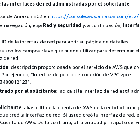
 las interfaces de red administradas por el solicitante
sola de Amazon EC2 en
https://console.aws.amazon.com/ec2/
de navegación, elija
Red y seguridad
y, a continuación,
Interf
 ID de la interfaz de red para abrir su página de detalles.
es son los campos clave que puede utilizar para determinar e
z de red:
ción
: descripción proporcionada por el servicio de AWS que cr
. Por ejemplo, “Interfaz de punto de conexión de VPC vpce
3488812123”.
rado por el solicitante
: indica si la interfaz de red está a
.
olicitante
: alias o ID de la cuenta de AWS de la entidad princip
que creó la interfaz de red. Si usted creó la interfaz de red, e
 Cuenta de AWS. De lo contrario, otra entidad principal o servi