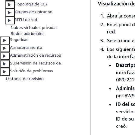
Visualización de
Topología de EC2
Grupos de ubicación
Abra la con
MTU de red
En el panel 
Nubes virtuales privadas
red
.
Redes adicionales
Seguridad
Seleccione el
Almacenamiento
Los siguient
Administración de recursos
de la interfa
Supervisión de recursos de
Descrip
Solución de problemas
interfaz
Historial de revisión
089f212
Administ
por AWS
ID del s
servicio 
ID de su
creó.