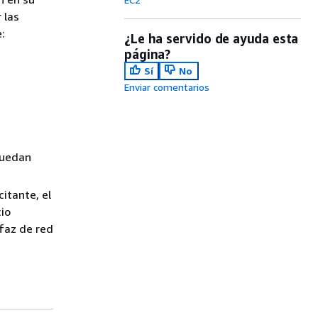
 las
:
¿Le ha servido de ayuda esta
página?
Sí
No
Enviar comentarios
puedan
citante, el
cio
rfaz de red