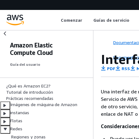
Comenzar
Guías de servicio
Documentaci
Amazon Elastic
Compute Cloud
Interf
Documentaci
Guía del usuario
PDF
RSS
M
¿Qué es Amazon EC2?
Una interfaz de 
Tutorial de introducción
Prácticas recomendadas
Servicio de AWS 
Imágenes de máquina de Amazon
de otro servicio
instancias
enlace de NAT o 
Flotas
Consideracione
Redes
Regiones y zonas
Puede ver la