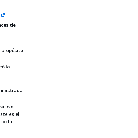
.
aces de
l propósito
eó la
dministrada
al o el
ste es el
cio lo