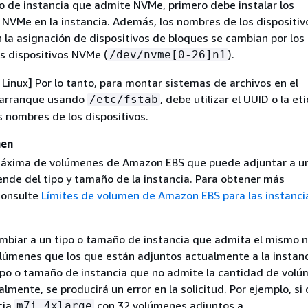
o de instancia que admite NVMe, primero debe instalar los
 NVMe en la instancia. Además, los nombres de los dispositiv
 la asignación de dispositivos de bloques se cambian por los
s dispositivos NVMe (
).
/dev/nvme[0-26]n1
 Linux] Por lo tanto, para montar sistemas de archivos en el
arranque usando
, debe utilizar el UUID o la et
/etc/fstab
s nombres de los dispositivos.
men
máxima de volúmenes de Amazon EBS que puede adjuntar a u
ende del tipo y tamaño de la instancia. Para obtener más
consulte
Límites de volumen de Amazon EBS para las instanci
mbiar a un tipo o tamaño de instancia que admita el mismo
lúmenes que los que están adjuntos actualmente a la instanci
ipo o tamaño de instancia que no admite la cantidad de vol
lmente, se producirá un error en la solicitud. Por ejemplo, si
cia
con 32 volúmenes adjuntos a
m7i.4xlarge