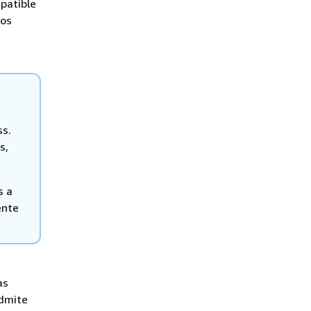
patible
los
ss.
s,
s a
ente
as
admite