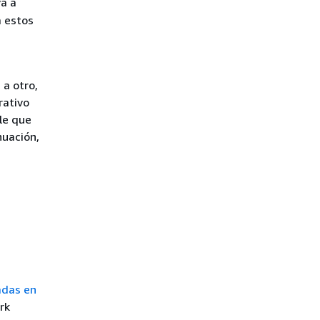
va a
a estos
a otro,
rativo
ble que
nuación,
adas en
rk