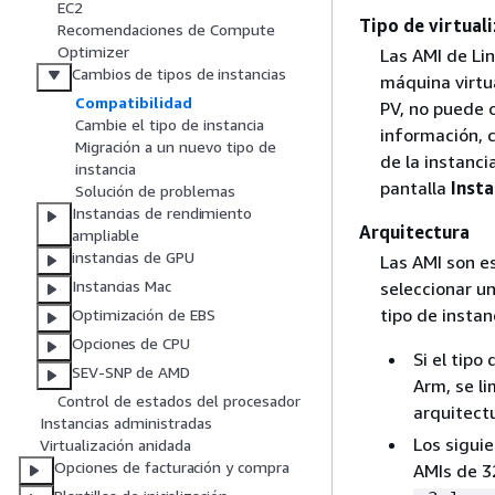
EC2
Tipo de virtual
Recomendaciones de Compute
Optimizer
Las AMI de Lin
Cambios de tipos de instancias
máquina virtu
Compatibilidad
PV, no puede 
Cambie el tipo de instancia
información, 
Migración a un nuevo tipo de
de la instanci
instancia
pantalla
Insta
Solución de problemas
Instancias de rendimiento
Arquitectura
ampliable
instancias de GPU
Las AMI son es
Instancias Mac
seleccionar un
tipo de instan
Optimización de EBS
Opciones de CPU
Si el tipo
SEV-SNP de AMD
Arm, se li
Control de estados del procesador
arquitect
Instancias administradas
Los siguie
Virtualización anidada
Opciones de facturación y compra
AMIs de 3