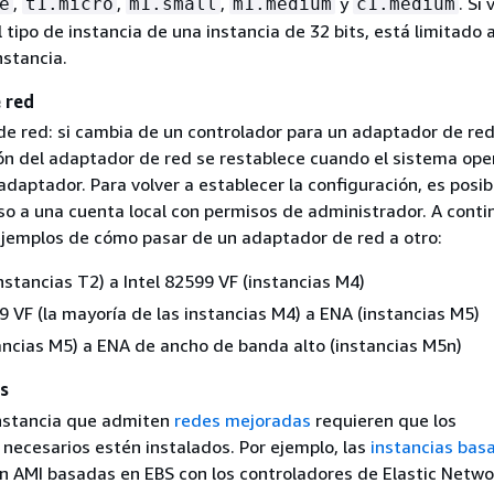
,
,
,
y
. Si 
e
t1.micro
m1.small
m1.medium
c1.medium
 tipo de instancia de una instancia de 32 bits, está limitado 
nstancia.
 red
e red: si cambia de un controlador para un adaptador de red 
ión del adaptador de red se restablece cuando el sistema ope
adaptador. Para volver a establecer la configuración, es posi
so a una cuenta local con permisos de administrador. A conti
jemplos de cómo pasar de un adaptador de red a otro:
stancias T2) a Intel 82599 VF (instancias M4)
9 VF (la mayoría de las instancias M4) a ENA (instancias M5)
ancias M5) a ENA de ancho de banda alto (instancias M5n)
s
instancia que admiten
redes mejoradas
requieren que los
 necesarios estén instalados. Por ejemplo, las
instancias bas
n AMI basadas en EBS con los controladores de Elastic Netwo