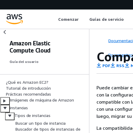
Comenzar
Guías de servicio
Documentaci
Amazon Elastic
Compute Cloud
Compat
Documentaci
Guía del usuario
PDF
RSS
M
¿Qué es Amazon EC2?
Puede cambiar el
Tutorial de introducción
Prácticas recomendadas
con la configurac
Imágenes de máquina de Amazon
compatible con l
instancias
con una configur
Tipos de instancias
luego, migrar su 
Buscar un tipo de instancia
La compatibilida
Buscador de tipos de instancias de