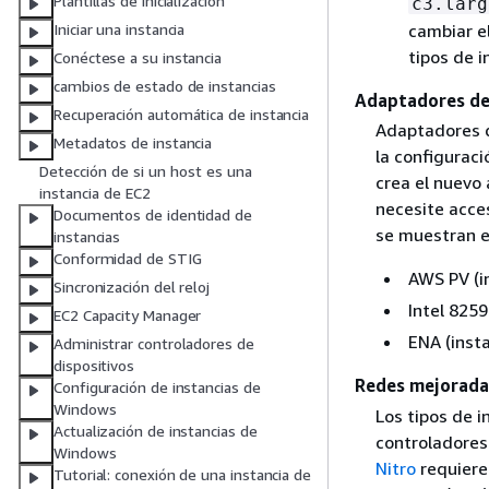
Plantillas de inicialización
c3.larg
Iniciar una instancia
cambiar el
tipos de i
Conéctese a su instancia
cambios de estado de instancias
Adaptadores de
Recuperación automática de instancia
Adaptadores d
Metadatos de instancia
la configurac
Detección de si un host es una
crea el nuevo 
instancia de EC2
necesite acce
Documentos de identidad de
se muestran e
instancias
Conformidad de STIG
AWS PV (in
Sincronización del reloj
Intel 8259
EC2 Capacity Manager
ENA (inst
Administrar controladores de
dispositivos
Redes mejorada
Configuración de instancias de
Windows
Los tipos de 
Actualización de instancias de
controladores
Windows
Nitro
requiere
Tutorial: conexión de una instancia de