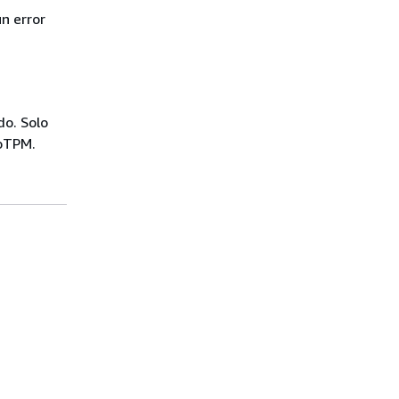
n error
do. Solo
roTPM.