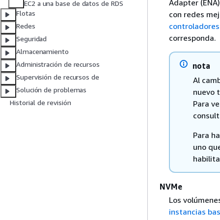
Adapter (ENA)
EC2 a una base de datos de RDS
Flotas
con redes mej
controladores
Redes
corresponda.
Seguridad
Almacenamiento
Administración de recursos
nota
Supervisión de recursos de
Al camb
Solución de problemas
nuevo t
Historial de revisión
Para ve
consul
Para ha
uno qu
habilit
NVMe
Los volúmenes
instancias ba