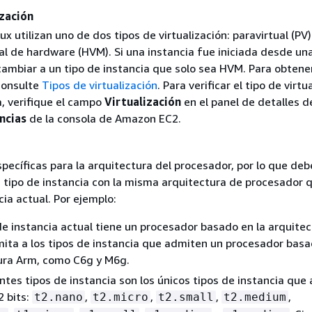
ización
ux utilizan uno de dos tipos de virtualización: paravirtual (PV)
al de hardware (HVM). Si una instancia fue iniciada desde un
cambiar a un tipo de instancia que solo sea HVM. Para obten
consulte
Tipos de virtualización
. Para verificar el tipo de virtu
a, verifique el campo
Virtualización
en el panel de detalles d
ncias
de la consola de Amazon EC2.
pecíficas para la arquitectura del procesador, por lo que deb
 tipo de instancia con la misma arquitectura de procesador q
cia actual. Por ejemplo:
 de instancia actual tiene un procesador basado en la arquite
mita a los tipos de instancia que admiten un procesador basa
ura Arm, como C6g y M6g.
ntes tipos de instancia son los únicos tipos de instancia que
2 bits:
,
,
,
,
t2.nano
t2.micro
t2.small
t2.medium