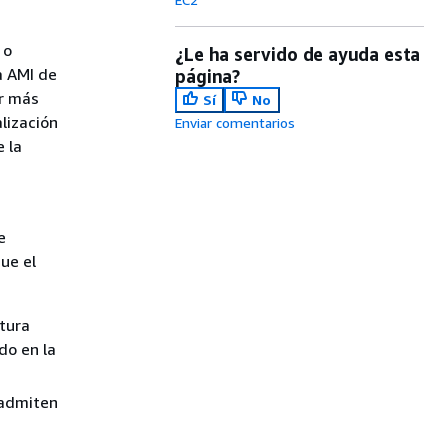
 o
¿Le ha servido de ayuda esta
a AMI de
página?
er más
Sí
No
alización
Enviar comentarios
e la
e
ue el
ctura
do en la
 admiten