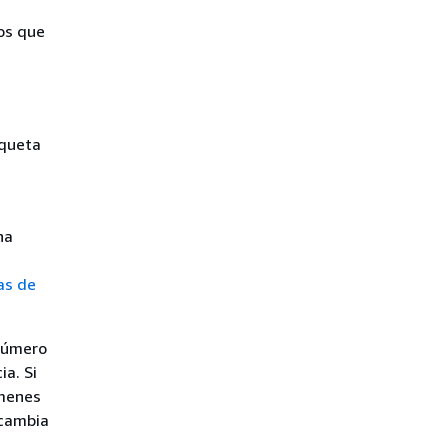
os que
iqueta
na
as de
 número
a. Si
úmenes
 cambia