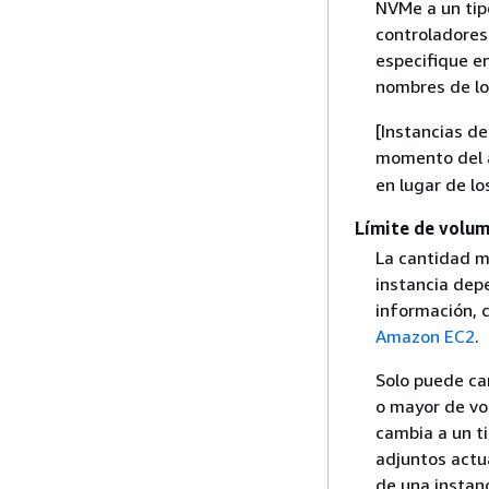
NVMe a un tip
controladores
especifique en
nombres de lo
[Instancias de
momento del 
en lugar de lo
Límite de volu
La cantidad 
instancia dep
información, 
Amazon EC2
.
Solo puede ca
o mayor de vo
cambia a un t
adjuntos actua
de una instan