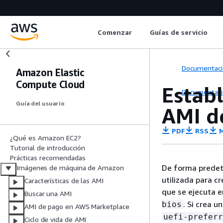
Comenzar
Guías de servicio
Documentaci
Amazon Elastic
Compute Cloud
Estab
Documentaci
Guía del usuario
AMI d
PDF
RSS
M
¿Qué es Amazon EC2?
Tutorial de introducción
Prácticas recomendadas
De forma predet
Imágenes de máquina de Amazon
utilizada para cr
Características de las AMI
que se ejecuta e
Buscar una AMI
. Si crea 
bios
AMI de pago en AWS Marketplace
uefi-preferr
Ciclo de vida de AMI