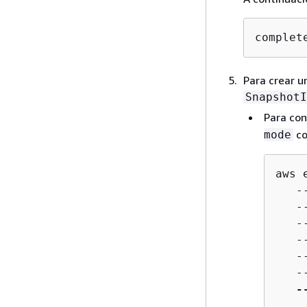
complet
Para crear u
SnapshotI
Para con
co
mode
aws 
   -
   -
   -
   -
   -
   -
-