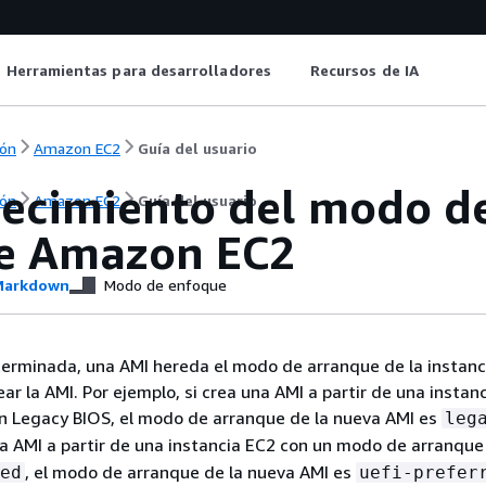
Herramientas para desarrolladores
Recursos de IA
ón
Amazon EC2
Guía del usuario
lecimiento del modo d
ón
Amazon EC2
Guía del usuario
e Amazon EC2
arkdown
Modo de enfoque
erminada, una AMI hereda el modo de arranque de la instanc
ear la AMI. Por ejemplo, si crea una AMI a partir de una instan
n Legacy BIOS, el modo de arranque de la nueva AMI es
leg
una AMI a partir de una instancia EC2 con un modo de arranque
, el modo de arranque de la nueva AMI es
ed
uefi-prefer