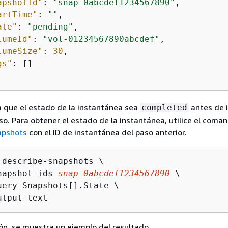
apshotId"
: 
"snap-0abcdef1234567890"
,

artTime"
: 
""
,

ate"
: 
"pending"
,

lumeId"
: 
"vol-01234567890abcdef"
,

lumeSize"
: 
30
,

gs"
: []

 que el estado de la instantánea sea
antes de i
completed
so. Para obtener el estado de la instantánea, utilice el coma
apshots
con el ID de instantánea del paso anterior.
 describe-snapshots \

napshot-ids 
snap-0abcdef1234567890
 \

uery Snapshots[].State \

utput text
ón, se muestra un ejemplo del resultado.