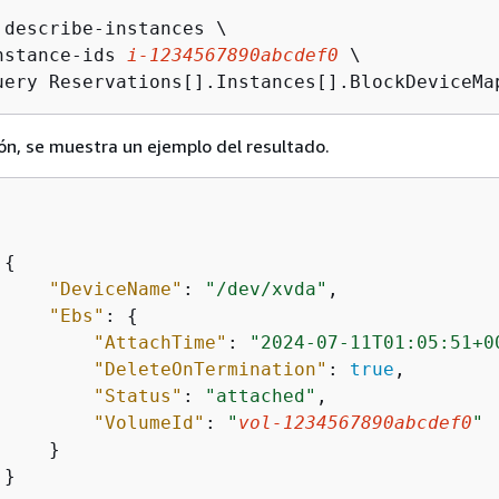
 describe-instances \

nstance-ids 
i-1234567890abcdef0
 \

uery Reservations[].Instances[].BlockDeviceMa
ón, se muestra un ejemplo del resultado.
{
"DeviceName"
: 
"/dev/xvda"
,

"Ebs"
: 
{
"AttachTime"
: 
"2024-07-11T01:05:51+0
"DeleteOnTermination"
: 
true
,

"Status"
: 
"attached"
,

"VolumeId"
: 
"
vol-1234567890abcdef0
"
    }

}
