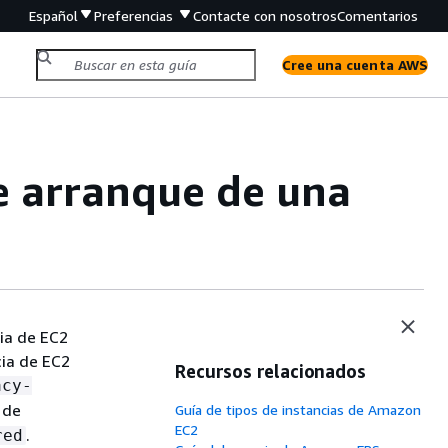
Español
Preferencias
Contacte con nosotros
Comentarios
Cree una cuenta AWS
e arranque de una
ia de EC2
cia de EC2
Recursos relacionados
acy-
 de
Guía de tipos de instancias de Amazon
EC2
.
red