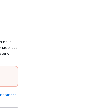
o de la
onado. Las
obtener
instances
.