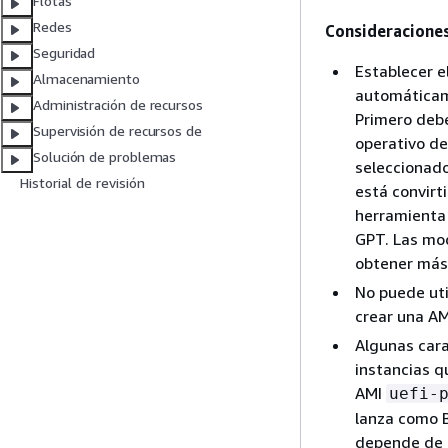
Flotas
Redes
Consideracione
Seguridad
Establecer e
Almacenamiento
automáticam
Administración de recursos
Primero debe
Supervisión de recursos de
operativo de
Solución de problemas
seleccionado.
Historial de revisión
está convirt
herramient
GPT. Las mod
obtener más 
No puede ut
crear una A
Algunas cara
instancias q
AMI
uefi-
lanza como B
depende de l