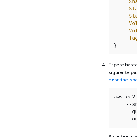
"Sn
"St
"St
"Vo
"Vo
"Ta
}
Espere hasta
siguiente pa
describe-sn
aws ec2
    --s
    --q
    --o
A continuaci