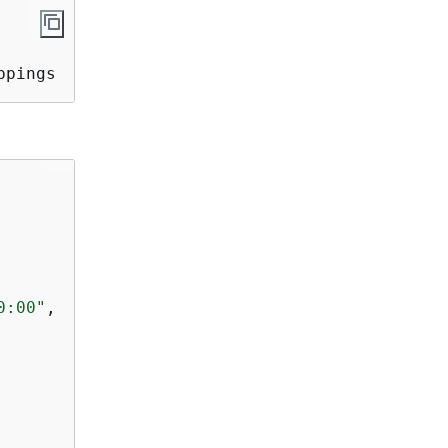
ppings
0:00"
,
