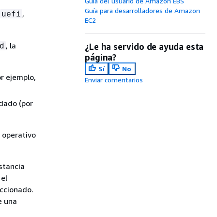
Guía del usuario de Amazon EBS
Guía para desarrolladores de Amazon
,
uefi
EC2
, la
d
¿Le ha servido de ayuda esta
página?
Sí
No
r ejemplo,
Enviar comentarios
edado (por
a operativo
stancia
el
eccionado.
e una