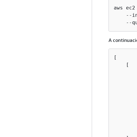
aws ec2
    --i
    --q
A continuaci
[

    [

        
        