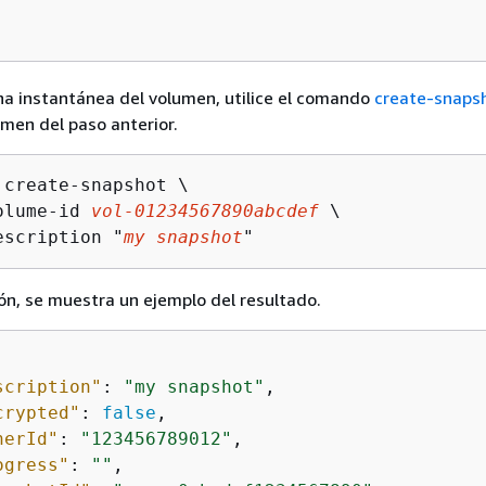
na instantánea del volumen, utilice el comando
create-snaps
umen del paso anterior.
 create-snapshot \

olume-id 
vol-01234567890abcdef
 \

escription "
my snapshot
"
ón, se muestra un ejemplo del resultado.
scription"
: 
"my snapshot"
,

crypted"
: 
false
,

nerId"
: 
"123456789012"
,

ogress"
: 
""
,
