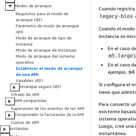
Modos de arranque
Cuando registra
Requisitos para el modo de
legacy-bios
arranque UEFI
Parámetro de modo de arranque
Cuando el modo 
AMI
instancia se inic
Modo de arranque de tipo de
instancia
En el caso d
Modo de arranque de instancias
)
m5.large
Modo de arranque del sistema
operativo
En el caso d
Establecer el modo de arranque
ejemplo,
m4
de una AMI
Variables UEFI
Si configura el 
Arranque seguro UEFI
tiene que admiti
Cifrado de AMI
AMI compartidas
Para convertir u
Supervisión de los eventos de las AMI
existente basada
Comprender la facturación de la AMI
sistema operativ
Cuotas de IAM
Luego, cree una 
instancias
instantánea.