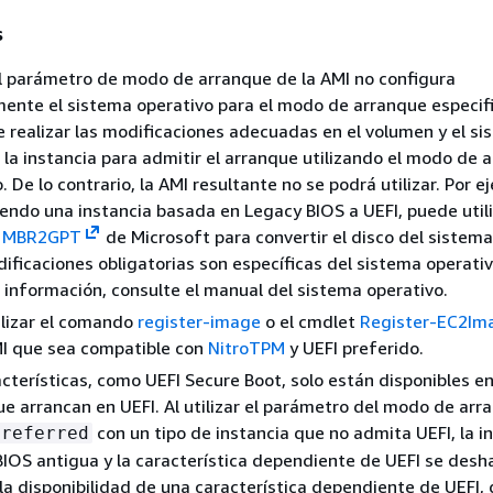
s
l parámetro de modo de arranque de la AMI no configura
ente el sistema operativo para el modo de arranque especif
 realizar las modificaciones adecuadas en el volumen y el s
 la instancia para admitir el arranque utilizando el modo de 
 De lo contrario, la AMI resultante no se podrá utilizar. Por ej
iendo una instancia basada en Legacy BIOS a UEFI, puede utili
a
MBR2GPT
de Microsoft para convertir el disco del sistem
ificaciones obligatorias son específicas del sistema operativ
información, consulte el manual del sistema operativo.
ilizar el comando
register-image
o el cmdlet
Register-EC2Im
MI que sea compatible con
NitroTPM
y UEFI preferido.
cterísticas, como UEFI Secure Boot, solo están disponibles e
ue arrancan en UEFI. Al utilizar el parámetro del modo de arr
con un tipo de instancia que no admita UEFI, la i
preferred
IOS antigua y la característica dependiente de UEFI se deshab
a disponibilidad de una característica dependiente de UEFI, 