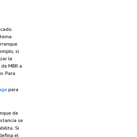
icado.
istema
arranque
emplo, si
zar la
a de MBR a
o. Para
age
para
n
anque de
nstancia se
ilita. Si
defina el