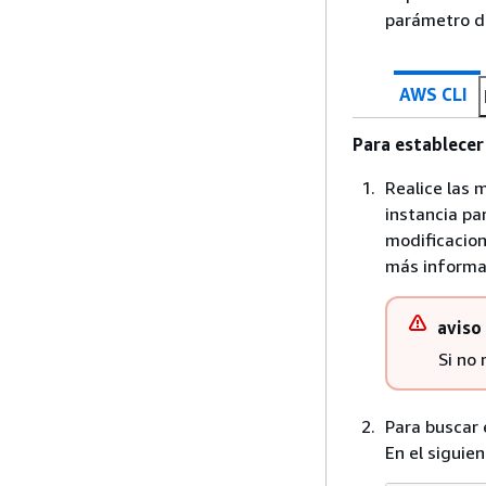
parámetro d
AWS CLI
Para establecer
Realice las 
instancia pa
modificacion
más informac
aviso
Si no 
Para buscar 
En el siguie