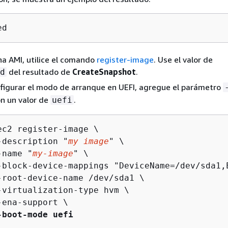
ed
na AMI, utilice el comando
register-image
. Use el valor de
del resultado de
CreateSnapshot
.
d
figurar el modo de arranque en UEFI, agregue el parámetro
n un valor de
.
uefi
ec2 register-image \

-description "
my image
" \

-name "
my-image
" \

-block-device-mappings "DeviceName=/dev/sda1,
-root-device-name /dev/sda1 \

-virtualization-type hvm \

-ena-support \

-boot-mode uefi