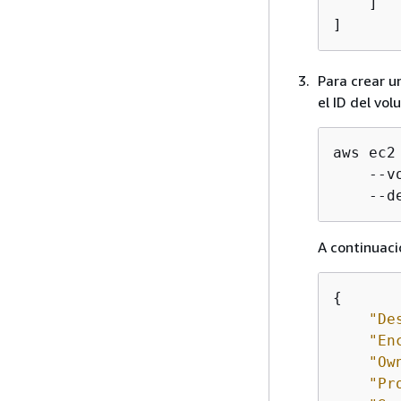
    ]

]
Para crear u
el ID del vol
aws ec2
    --v
    --d
A continuaci
{
"De
"En
"Ow
"Pr