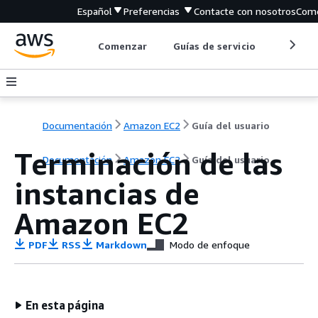
Español
Preferencias
Contacte con nosotros
Come
Comenzar
Guías de servicio
Herrami
Documentación
Amazon EC2
Guía del usuario
Terminación de las
Documentación
Amazon EC2
Guía del usuario
instancias de
Amazon EC2
PDF
RSS
Markdown
Modo de enfoque
En esta página