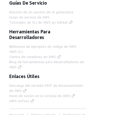
Guías De Servicio
Elección de un servicio de IA generativa
Guías de servicio de AWS
Tutoriales de CLI de AWS en GitHub
Herramientas Para
Desarrolladores
Biblioteca de ejemplos de código de AWS
AWS CLI
Centro de creadores en AWS
Blog de herramientas para desarrolladores de
AWS
Enlaces Útiles
Descarga del servidor MCP de documentación
de AWS
Inicio de sesión en la consola de AWS
AWS re:Post
Privacidad
Términos del sitio
Preferencias de