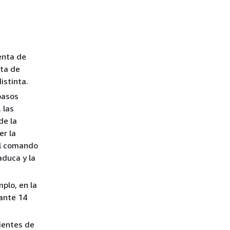
enta de
nta de
istinta.
pasos
 las
de la
er la
el comando
aduca y la
plo, en la
rante 14
dientes de