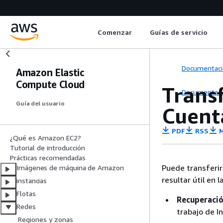
Comenzar
Guías de servicio
Documentaci
Amazon Elastic
Compute Cloud
Transf
Documentaci
Guía del usuario
Cuent
PDF
RSS
M
¿Qué es Amazon EC2?
Tutorial de introducción
Prácticas recomendadas
Puede transferir
Imágenes de máquina de Amazon
resultar útil en 
instancias
Flotas
Recuperació
Redes
trabajo de I
Regiones y zonas