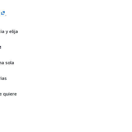
.
a y elija
e
na sola
rias
e quiere