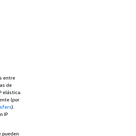
s entre
tas de
 elástica.
ente (por
sfers
).
n IP
ue pueden