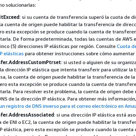
mo solucionarlas:
itExceed
: si su cuenta de transferencia superó la cuota de d
 la cuenta de origen puede habilitar la transferencia de direc
ero esta excepción se produce cuando la cuenta de transfere
ptarla. De forma predeterminada, todas las cuentas de AWS 
inco (5) direcciones IP elásticas por región. Consulte
Cuota d
P elásticas
para obtener instrucciones sobre cómo aumentar e
sfer.AddressCustomPtrset
: si usted o alguien de su organiz
a dirección IP elástica que intenta transferir para utilizar l
sa, la cuenta de origen puede habilitar la transferencia de la
 pero esta excepción se produce cuando la cuenta de transfer
tarla. Para resolver este problema, la cuenta de origen debe e
DNS de la dirección IP elástica. Para obtener más información
un registro de DNS inverso para el correo electrónico en Am
sfer.AddressAssociated
: si una dirección IP elástica está as
a de ENI o EC2, la cuenta de origen puede habilitar la transfe
 IP elástica, pero esta excepción se produce cuando la cuenta