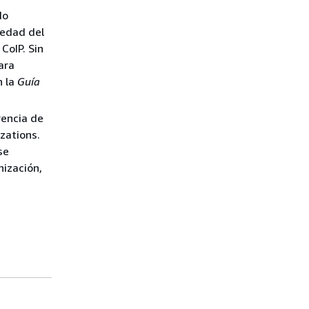
do
iedad del
CoIP. Sin
ara
 la
Guía
rencia de
zations.
 se
nización,