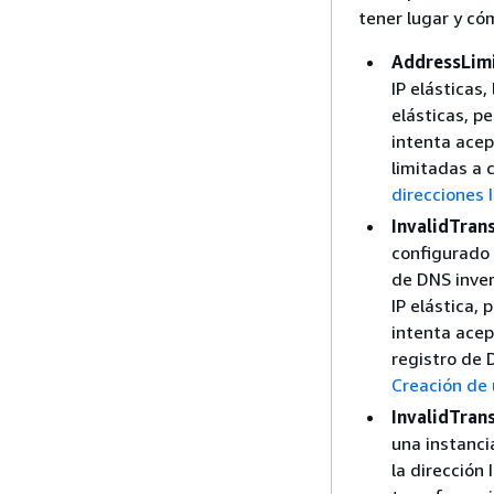
tener lugar y có
AddressLim
IP elásticas,
elásticas, p
intenta ace
limitadas a c
direcciones I
InvalidTran
configurado l
de DNS inver
IP elástica,
intenta acep
registro de 
Creación de 
InvalidTran
una instanci
la dirección