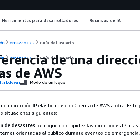
Herramientas para desarrolladores
Recursos de IA
ón
Amazon EC2
Guía del usuario
erencia de una direcci
ón
Amazon EC2
Guía del usuario
as de AWS
arkdown
Modo de enfoque
 una dirección IP elástica de una Cuenta de AWS a otra. Esto
las situaciones siguientes:
n de desastres
: reasigne con rapidez las direcciones IP a las
nternet orientadas al público durante eventos de emergencia.