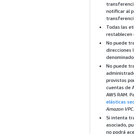
transferenci
notificar al
transferenci
Todas las et
restablecen 
No puede tra
direcciones 
denominados 
No puede tra
administrado
provistos po
cuentas de 
AWS RAM. Pa
elásticas se
Amazon VPC
Si intenta t
asociado, pu
no podrá ace