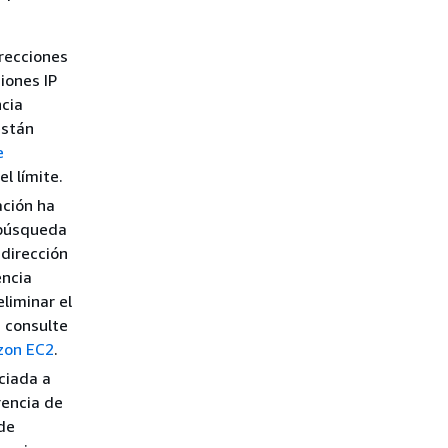
irecciones
ciones IP
ncia
están
e
l límite.
ación ha
a búsqueda
 dirección
encia
liminar el
, consulte
azon EC2
.
ociada a
rencia de
 de