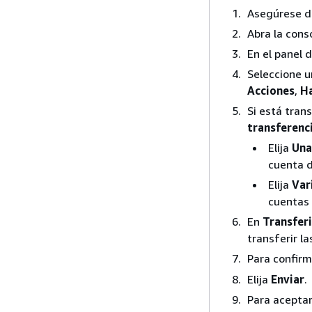
Asegúrese de
Abra la con
En el panel d
Seleccione un
Acciones
,
Ha
Si está trans
transferenc
Elija
Una
cuenta 
Elija
Var
cuentas
En
Transferi
transferir la
Para confirm
Elija
Enviar
.
Para aceptar