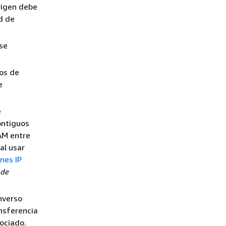
origen debe
ud de
 se
pos de
e
e
ontiguos
AM entre
al usar
nes IP
 de
inverso
ansferencia
sociado.