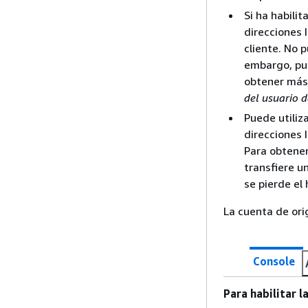
Si ha habili
direcciones 
cliente. No 
embargo, pu
obtener más
del usuario 
Puede utiliz
direcciones 
Para obtene
transfiere u
se pierde el 
La cuenta de or
Console
Para habilitar l