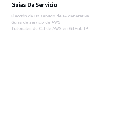
Guías De Servicio
Elección de un servicio de IA generativa
Guías de servicio de AWS
Tutoriales de CLI de AWS en GitHub
Herramientas Para
Desarrolladores
Biblioteca de ejemplos de código de AWS
AWS CLI
Centro de creadores en AWS
Blog de herramientas para desarrolladores de
AWS
Enlaces Útiles
Descarga del servidor MCP de documentación
de AWS
Inicio de sesión en la consola de AWS
AWS re:Post