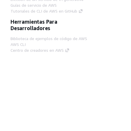
Guías de servicio de AWS
Tutoriales de CLI de AWS en GitHub
Herramientas Para
Desarrolladores
Biblioteca de ejemplos de código de AWS
AWS CLI
Centro de creadores en AWS
Blog de herramientas para desarrolladores de
AWS
Enlaces Útiles
Descarga del servidor MCP de documentación
de AWS
Inicio de sesión en la consola de AWS
AWS re:Post
Privacidad
Términos del sitio
Preferencias de
cookies
© 2026, Amazon Web Services, Inc o
sus afiliados. Todos los derechos reservados.