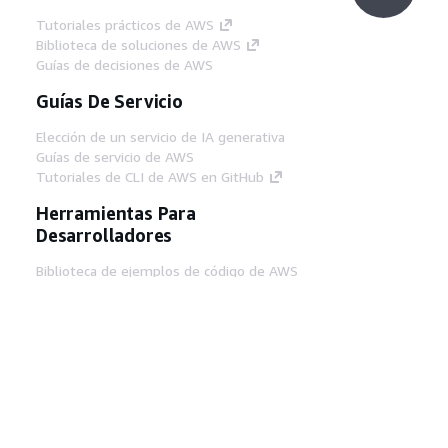
Tutoriales prácticos de AWS
Biblioteca de soluciones de AWS
Guías de decisiones de AWS
Guías De Servicio
Elección de un servicio de IA generativa
Guías de servicio de AWS
Tutoriales de CLI de AWS en GitHub
Herramientas Para
Desarrolladores
Biblioteca de ejemplos de código de AWS
AWS CLI
Centro de creadores en AWS
Blog de herramientas para desarrolladores de
AWS
Enlaces Útiles
Descarga del servidor MCP de documentación
de AWS