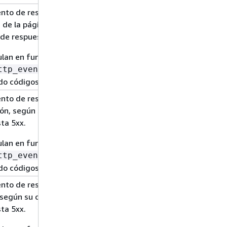
ento de respuestas HTTP en una
n de la página, según su código de
de respuesta 4xx.
ulan en función de los eventos de
que dan como
ttp_event
do códigos 4xx.
ento de respuestas HTTP en la
ión, según su código de estado de
ta 5xx.
ulan en función de los eventos de
que dan como
ttp_event
do códigos 5xx.
ento de respuestas HTTP en la
 según su código de estado de
ta 5xx.