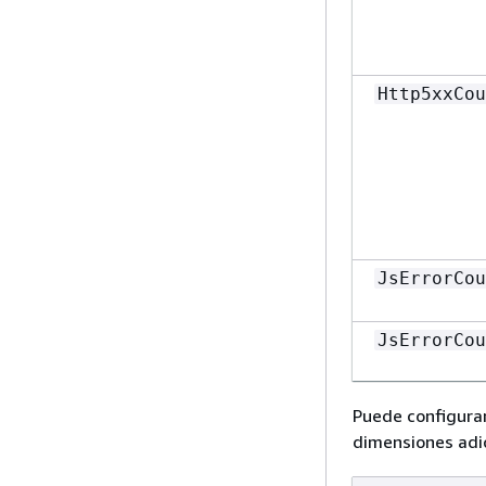
Http5xxCou
JsErrorCou
JsErrorCou
JsErrorCou
Puede configurar
dimensiones adic