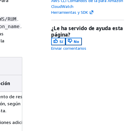
Para
AWS CLI Comandos de la para Amazon
CloudWatch
Herramientas y SDK
.
WS/RUM
.
on_name
¿Le ha servido de ayuda esta
as
página?
la
Sí
No
Enviar comentarios
pción
ento de respuestas HTTP en la
ión, según su código de estado de
ta.
ones adicionales: