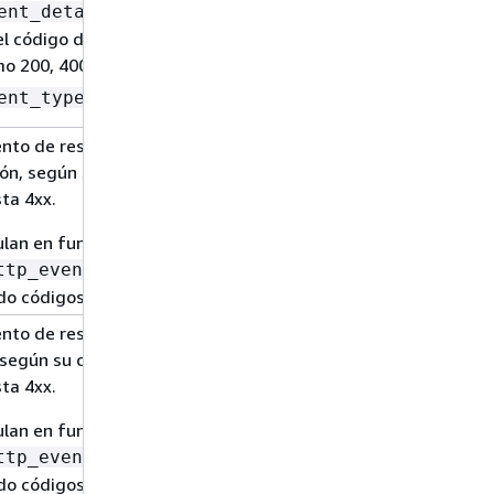
ent_details.response.status
el código de estado de respuesta,
o 200, 400, 404, etc.
es el tipo de evento.
ent_type
ento de respuestas HTTP en la
ión, según su código de estado de
ta 4xx.
ulan en función de los eventos de
que dan como
ttp_event
do códigos 4xx.
ento de respuestas HTTP en una
 según su código de estado de
ta 4xx.
ulan en función de los eventos de
que dan como
ttp_event
do códigos 4xx.