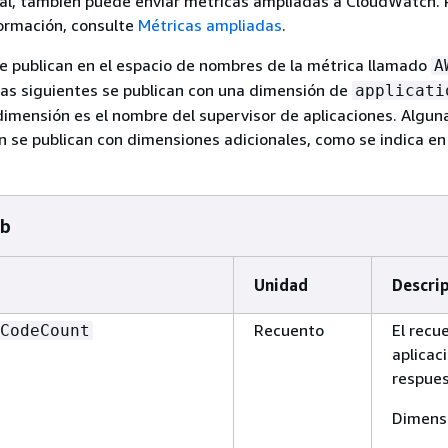
al, también puede enviar métricas ampliadas a CloudWatch. 
ormación, consulte
Métricas ampliadas
.
e publican en el espacio de nombres de la métrica llamado
A
as siguientes se publican con una dimensión de
applicati
 dimensión es el nombre del supervisor de aplicaciones. Algun
 se publican con dimensiones adicionales, como se indica en 
eb
Unidad
Descri
Recuento
El recu
CodeCount
aplicac
respues
Dimensi