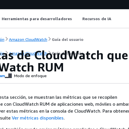
Herramientas para desarrolladores
Recursos de IA
ón
Amazon CloudWatch
Guía del usuario
cas de CloudWatch que
ón
Amazon CloudWatch
Guía del usuario
dWatch RUM
wn
Modo de enfoque
 esta sección, se muestran las métricas que se recopilen
 con CloudWatch RUM de aplicaciones web, móviles o amba
er estas métricas en la consola de CloudWatch. Para obtene
nsulte
Ver métricas disponibles
.