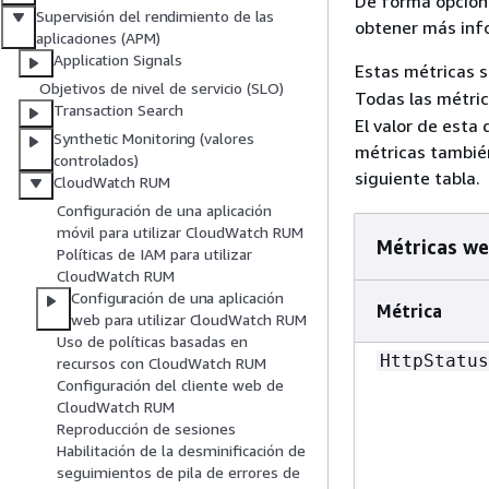
De forma opcion
Supervisión del rendimiento de las
obtener más inf
aplicaciones (APM)
Application Signals
Estas métricas s
Objetivos de nivel de servicio (SLO)
Todas las métric
Transaction Search
El valor de esta
Synthetic Monitoring (valores
métricas también
controlados)
siguiente tabla.
CloudWatch RUM
Configuración de una aplicación
móvil para utilizar CloudWatch RUM
Métricas w
Políticas de IAM para utilizar
CloudWatch RUM
Configuración de una aplicación
Métrica
web para utilizar CloudWatch RUM
Uso de políticas basadas en
HttpStatus
recursos con CloudWatch RUM
Configuración del cliente web de
CloudWatch RUM
Reproducción de sesiones
Habilitación de la desminificación de
seguimientos de pila de errores de