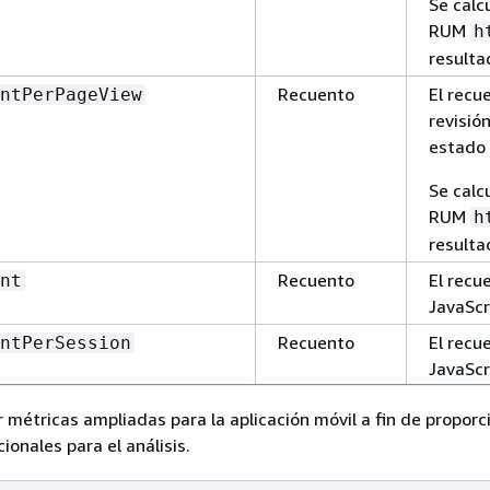
Se calc
RUM
h
resulta
Recuento
El recu
ntPerPageView
revisió
estado 
Se calc
RUM
h
resulta
Recuento
El recu
nt
JavaScr
Recuento
El recu
ntPerSession
JavaScr
Recuento
El recu
ntPerPageView
 métricas ampliadas para la aplicación móvil a fin de proporc
JavaScr
ionales para el análisis.
página.