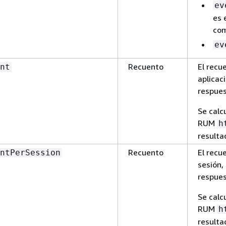
ev
es 
com
ev
Recuento
El recu
nt
aplicac
respues
Se calc
RUM
h
resulta
Recuento
El recu
ntPerSession
sesión,
respues
Se calc
RUM
h
resulta