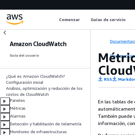
Comenzar
Guías de servicio
Documentaci
Amazon CloudWatch
Métri
Documentaci
Guía del usuario
Clou
¿Qué es Amazon CloudWatch?
RSS
Markdo
Configuración inicial
Análisis, optimización y reducción de los
costos de CloudWatch
Paneles
En las tablas de
Métricas
automáticamente
También puede v
Alarmas
información, co
Detección y habilitación de telemetría
Monitoreo de infraestructuras