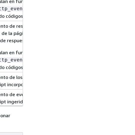
ulan en función de los eventos de
que dan como
ttp_event
do códigos 5xx.
ento de respuestas HTTP en una
n de la página, según su código de
de respuesta 5xx.
ulan en función de los eventos de
que dan como
ttp_event
do códigos 5xx.
ento de los eventos de error de
ipt incorporados.
ento de eventos de error de
ipt ingeridos en una sesión.
ento de eventos de error de
ionar
ipt ingeridos en una revisión de la