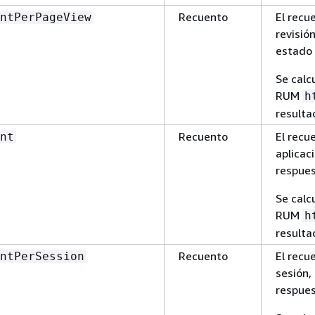
Recuento
El recu
ntPerPageView
revisió
estado 
Se calc
RUM
h
resulta
Recuento
El recu
nt
aplicac
respues
Se calc
RUM
h
resulta
Recuento
El recu
ntPerSession
sesión,
respues