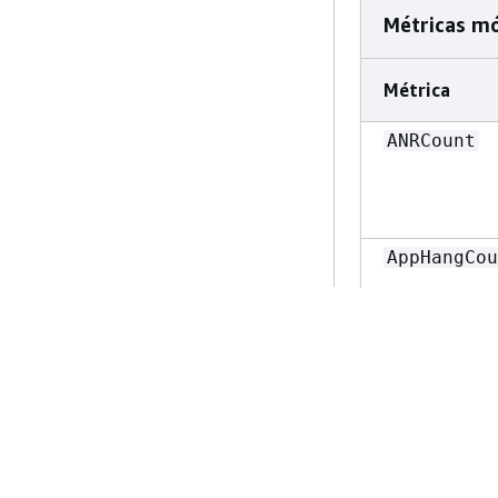
Navigation
Métricas mó
Métrica
ANRCount
Navigation
AppHangCou
ColdAppLau
Navigation
ColdAppLau