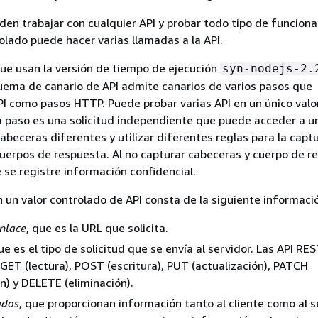
den trabajar con cualquier API y probar todo tipo de funciona
olado puede hacer varias llamadas a la API.
que usan la versión de tiempo de ejecución
syn-nodejs-2.
quema de canario de API admite canarios de varios pasos que
PI como pasos HTTP. Puede probar varias API en un único valo
a paso es una solicitud independiente que puede acceder a u
cabeceras diferentes y utilizar diferentes reglas para la capt
uerpos de respuesta. Al no capturar cabeceras y cuerpo de r
 se registre información confidencial.
n un valor controlado de API consta de la siguiente informaci
nlace
, que es la URL que solicita.
que es el tipo de solicitud que se envía al servidor. Las API R
GET (lectura), POST (escritura), PUT (actualización), PATCH
ón) y DELETE (eliminación).
ados
, que proporcionan información tanto al cliente como al s