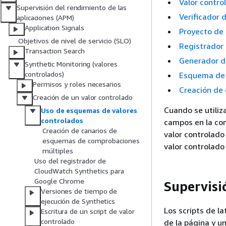
Valor contro
Supervisión del rendimiento de las
Verificador 
aplicaciones (APM)
Application Signals
Proyecto de 
Objetivos de nivel de servicio (SLO)
Registrador 
Transaction Search
Generador de
Synthetic Monitoring (valores
controlados)
Esquema de 
Permisos y roles necesarios
Creación de
Creación de un valor controlado
Cuando se utiliz
Uso de esquemas de valores
controlados
campos en la con
Creación de canarios de
valor controlado
esquemas de comprobaciones
valor controlado
múltiples
Uso del registrador de
CloudWatch Synthetics para
Google Chrome
Supervisi
Versiones de tiempo de
ejecución de Synthetics
Los scripts de l
Escritura de un script de valor
controlado
de la página y u