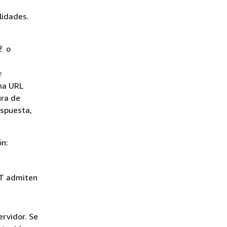
lidades.
o
2
r
na URL
ura de
espuesta,
ón:
EST admiten
ervidor. Se