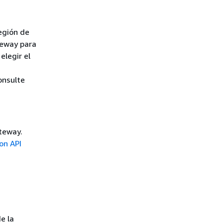
egión de
teway para
elegir el
onsulte
teway.
on API
e la