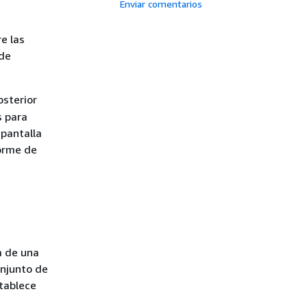
Enviar comentarios
e las
 de
osterior
s para
 pantalla
forme de
a de una
onjunto de
stablece