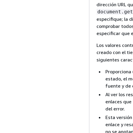
dirección URL q
document.get
especifique; la 
comprobar todos 
especificar que e
Los valores cont
creado con el t
siguientes caract
Proporciona 
estado, el mo
fuente y de 
Al ver los re
enlaces que 
del error.
Esta versión
enlace y res
no se anotan