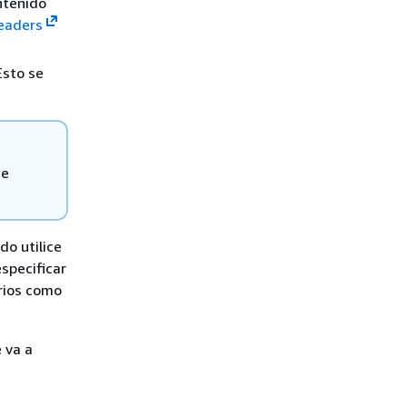
ntenido
eaders
Esto se
de
o utilice
specificar
arios como
 va a