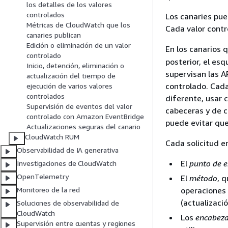
los detalles de los valores
controlados
Los canaries pue
Métricas de CloudWatch que los
Cada valor contr
canaries publican
Edición o eliminación de un valor
En los canarios 
controlado
posterior, el es
Inicio, detención, eliminación o
supervisan las A
actualización del tiempo de
controlado. Cad
ejecución de varios valores
controlados
diferente, usar 
Supervisión de eventos del valor
cabeceras y de c
controlado con Amazon EventBridge
puede evitar que
Actualizaciones seguras del canario
CloudWatch RUM
Cada solicitud e
Observabilidad de IA generativa
El
punto de e
Investigaciones de CloudWatch
OpenTelemetry
El
método
, 
operaciones 
Monitoreo de la red
(actualizaci
Soluciones de observabilidad de
CloudWatch
Los
encabez
Supervisión entre cuentas y regiones