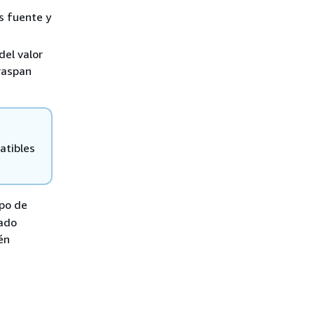
s fuente y
del valor
raspan
atibles
mpo de
lado
én