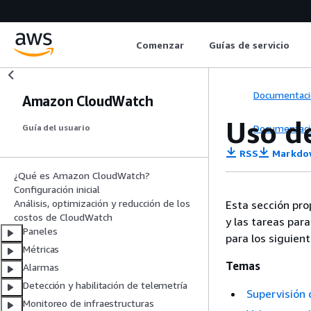
Comenzar
Guías de servicio
Documentaci
Amazon CloudWatch
Uso d
Documentaci
Guía del usuario
RSS
Markdo
¿Qué es Amazon CloudWatch?
Configuración inicial
Análisis, optimización y reducción de los
Esta sección pro
costos de CloudWatch
y las tareas pa
Paneles
para los siguient
Métricas
Temas
Alarmas
Detección y habilitación de telemetría
Supervisión 
Monitoreo de infraestructuras