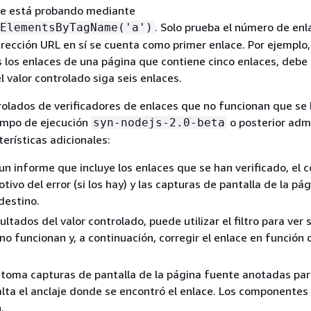
ue está probando mediante
. Solo prueba el número de en
ElementsByTagName('a')
dirección URL en sí se cuenta como primer enlace. Por ejemplo,
los enlaces de una página que contiene cinco enlaces, debe
l valor controlado siga seis enlaces.
rolados de verificadores de enlaces que no funcionan que se
iempo de ejecución
o posterior adm
syn-nodejs-2.0-beta
erísticas adicionales:
un informe que incluye los enlaces que se han verificado, el 
tivo del error (si los hay) y las capturas de pantalla de la pá
destino.
sultados del valor controlado, puede utilizar el filtro para ver 
no funcionan y, a continuación, corregir el enlace en función 
 toma capturas de pantalla de la página fuente anotadas pa
alta el anclaje donde se encontró el enlace. Los componentes
.