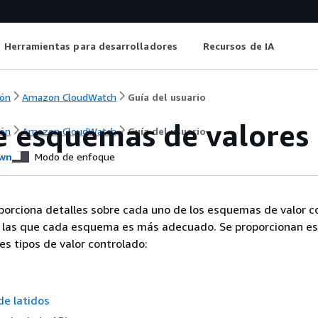
Herramientas para desarrolladores
Recursos de IA
ón
Amazon CloudWatch
Guía del usuario
e esquemas de valores
ón
Amazon CloudWatch
Guía del usuario
wn
Modo de enfoque
porciona detalles sobre cada uno de los esquemas de valor c
ra las que cada esquema es más adecuado. Se proporcionan 
es tipos de valor controlado:
de latidos