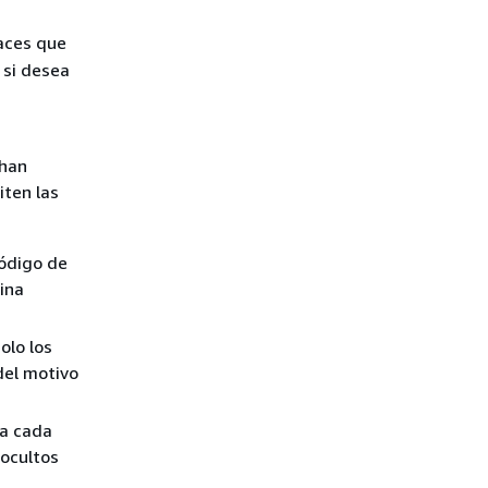
laces que
 si desea
 han
iten las
código de
gina
solo los
del motivo
ra cada
 ocultos