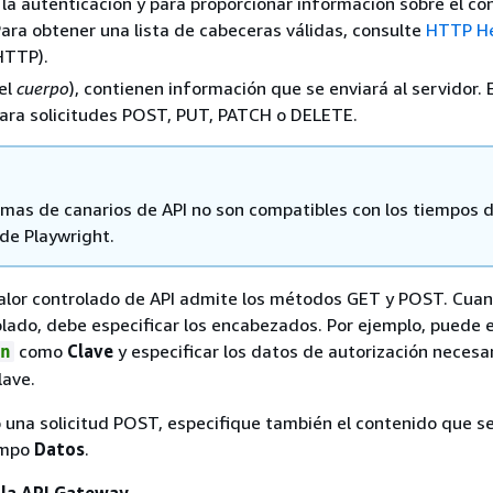
a la autenticación y para proporcionar información sobre el co
Para obtener una lista de cabeceras válidas, consulte
HTTP H
HTTP).
el
cuerpo
), contienen información que se enviará al servidor. 
 para solicitudes POST, PUT, PATCH o DELETE.
mas de canarios de API no son compatibles con los tiempos 
 de Playwright.
alor controlado de API admite los métodos GET y POST. Cuand
olado, debe especificar los encabezados. Por ejemplo, puede e
como
Clave
y especificar los datos de autorización neces
n
lave.
 una solicitud POST, especifique también el contenido que se
campo
Datos
.