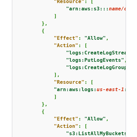
"Resource"
: [

"arn:aws:s3:::
name/of/t
            ]

        },

{
"Effect"
: 
"Allow"
,

"Action"
: [

"logs:CreateLogStream"
,

"logs:PutLogEvents"
,

"logs:CreateLogGroup"
            ],

"Resource"
: [

"arn:aws:logs:
us-east-1
:
123
            ]

        },

{
"Effect"
: 
"Allow"
,

"Action"
: [

"s3:ListAllMyBuckets"
,
