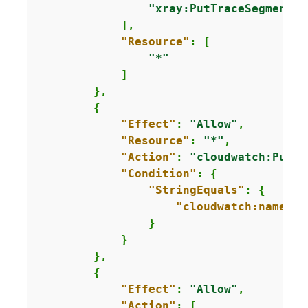
"xray:PutTraceSegments"
            ],

"Resource"
: [

"*"
            ]

        },

{
"Effect"
: 
"Allow"
,

"Resource"
: 
"*"
,

"Action"
: 
"cloudwatch:PutMe
"Condition"
: 
{
"StringEquals"
: 
{
"cloudwatch:namespa
                }

            }

        },

{
"Effect"
: 
"Allow"
,

"Action"
: [
