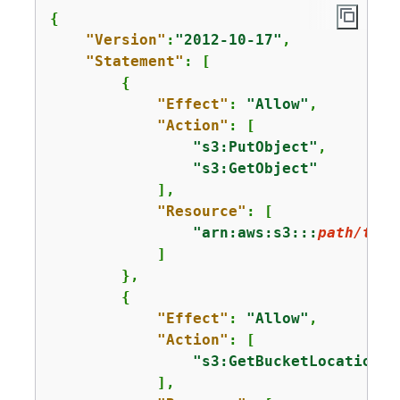
{
"Version"
:
"2012-10-17"
,

"Statement"
: [

{
"Effect"
: 
"Allow"
,

"Action"
: [

"s3:PutObject"
,

"s3:GetObject"
            ],

"Resource"
: [

"arn:aws:s3:::
path/to/y
            ]

        },

{
"Effect"
: 
"Allow"
,

"Action"
: [

"s3:GetBucketLocation"
            ],
