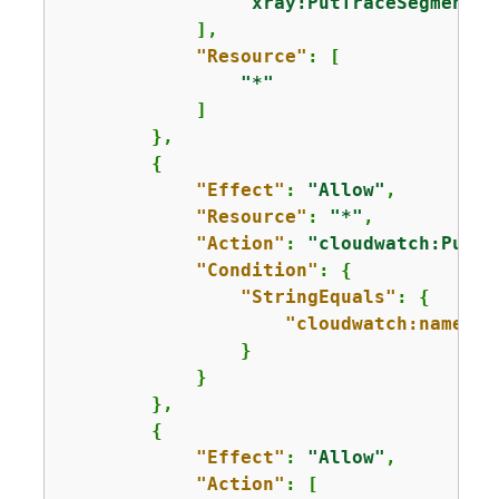
"xray:PutTraceSegments"
            ],

"Resource"
: [

"*"
            ]

        },

{
"Effect"
: 
"Allow"
,

"Resource"
: 
"*"
,

"Action"
: 
"cloudwatch:PutMe
"Condition"
: 
{
"StringEquals"
: 
{
"cloudwatch:namespa
                }

            }

        },

{
"Effect"
: 
"Allow"
,

"Action"
: [
