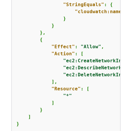
"StringEquals"
: 
{
"cloudwatch:namespa
                }

            }

        },

{
"Effect"
: 
"Allow"
,

"Action"
: [

"ec2:CreateNetworkInter
"ec2:DescribeNetworkInt
"ec2:DeleteNetworkInter
            ],

"Resource"
: [

"*"
            ]

        }

    ]

}