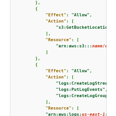
        },

{
"Effect"
: 
"Allow"
,

"Action"
: [

"s3:GetBucketLocation"
            ],

"Resource"
: [

"arn:aws:s3:::
name/of/t
            ]

        },

{
"Effect"
: 
"Allow"
,

"Action"
: [

"logs:CreateLogStream"
,

"logs:PutLogEvents"
,

"logs:CreateLogGroup"
            ],

"Resource"
: [

"arn:aws:logs:
us-east-1
:
123