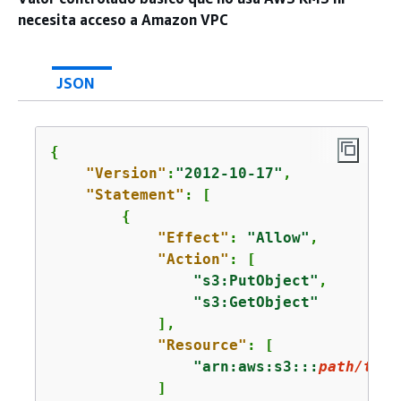
necesita acceso a Amazon VPC
JSON
{
"Version"
:
"2012-10-17"
,

"Statement"
: [

{
"Effect"
: 
"Allow"
,

"Action"
: [

"s3:PutObject"
,

"s3:GetObject"
            ],

"Resource"
: [

"arn:aws:s3:::
path/to/y
            ]
