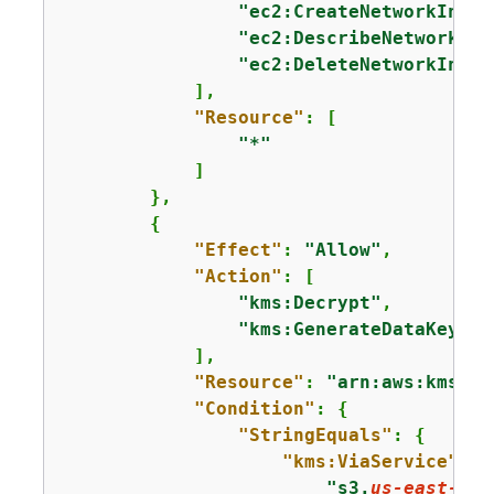
"ec2:CreateNetworkInter
"ec2:DescribeNetworkInt
"ec2:DeleteNetworkInter
            ],

"Resource"
: [

"*"
            ]

        },

{
"Effect"
: 
"Allow"
,

"Action"
: [

"kms:Decrypt"
,

"kms:GenerateDataKey"
            ],

"Resource"
: 
"arn:aws:kms:
us
"Condition"
: 
{
"StringEquals"
: 
{
"kms:ViaService"
: [

"s3.
us-east-1
.a