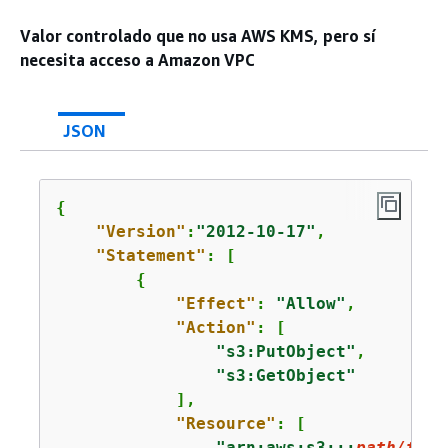
Valor controlado que no usa AWS KMS, pero sí
necesita acceso a Amazon VPC
JSON
{
"Version"
:
"2012-10-17"
,

"Statement"
: [

{
"Effect"
: 
"Allow"
,

"Action"
: [

"s3:PutObject"
,

"s3:GetObject"
            ],

"Resource"
: [

"arn:aws:s3:::
path/to/y