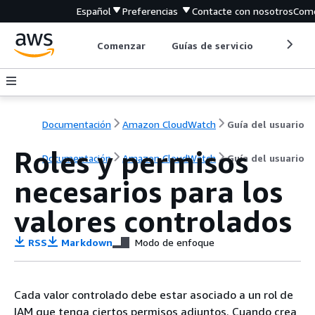
Español
Preferencias
Contacte con nosotros
Come
Comenzar
Guías de servicio
Herrami
Documentación
Amazon CloudWatch
Guía del usuario
Roles y permisos
Documentación
Amazon CloudWatch
Guía del usuario
necesarios para los
valores controlados
RSS
Markdown
Modo de enfoque
Cada valor controlado debe estar asociado a un rol de
IAM que tenga ciertos permisos adjuntos. Cuando crea