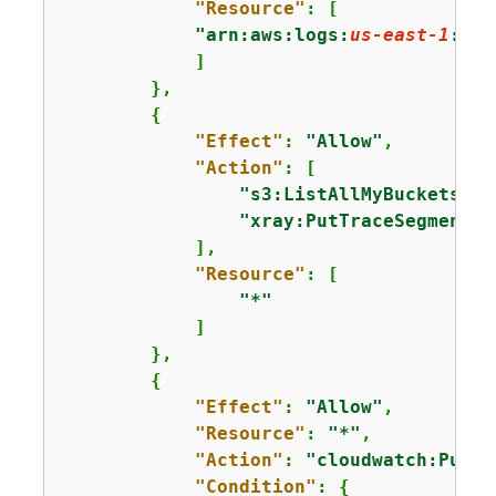
"Resource"
: [

"arn:aws:logs:
us-east-1
:
123
            ]

        },

{
"Effect"
: 
"Allow"
,

"Action"
: [

"s3:ListAllMyBuckets"
,

"xray:PutTraceSegments"
            ],

"Resource"
: [

"*"
            ]

        },

{
"Effect"
: 
"Allow"
,

"Resource"
: 
"*"
,

"Action"
: 
"cloudwatch:PutMe
"Condition"
: 
{