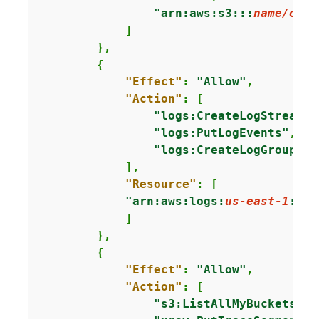
"arn:aws:s3:::
name/of/t
            ]

        },

{
"Effect"
: 
"Allow"
,

"Action"
: [

"logs:CreateLogStream"
,

"logs:PutLogEvents"
,

"logs:CreateLogGroup"
            ],

"Resource"
: [

"arn:aws:logs:
us-east-1
:
123
            ]

        },

{
"Effect"
: 
"Allow"
,

"Action"
: [

"s3:ListAllMyBuckets"
,
