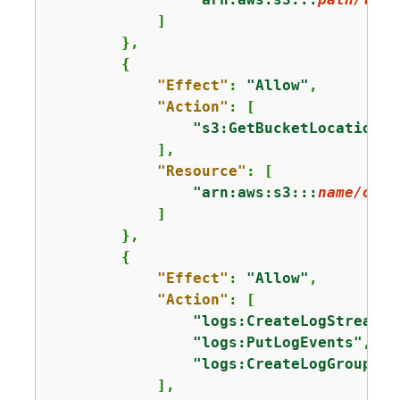
            ]

        },

{
"Effect"
: 
"Allow"
,

"Action"
: [

"s3:GetBucketLocation"
            ],

"Resource"
: [

"arn:aws:s3:::
name/of/t
            ]

        },

{
"Effect"
: 
"Allow"
,

"Action"
: [

"logs:CreateLogStream"
,

"logs:PutLogEvents"
,

"logs:CreateLogGroup"
            ],
