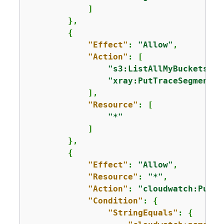
            ]

        },

{
"Effect"
: 
"Allow"
,

"Action"
: [

"s3:ListAllMyBuckets"
,

"xray:PutTraceSegments"
            ],

"Resource"
: [

"*"
            ]

        },

{
"Effect"
: 
"Allow"
,

"Resource"
: 
"*"
,

"Action"
: 
"cloudwatch:PutMe
"Condition"
: 
{
"StringEquals"
: 
{