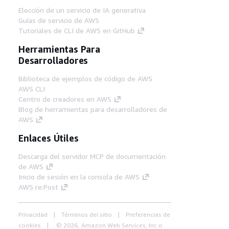
Elección de un servicio de IA generativa
Guías de servicio de AWS
Tutoriales de CLI de AWS en GitHub
Herramientas Para
Desarrolladores
Biblioteca de ejemplos de código de AWS
AWS CLI
Centro de creadores en AWS
Blog de herramientas para desarrolladores de
AWS
Enlaces Útiles
Descarga del servidor MCP de documentación
de AWS
Inicio de sesión en la consola de AWS
AWS re:Post
Privacidad
Términos del sitio
Preferencias de
cookies
© 2026, Amazon Web Services, Inc o