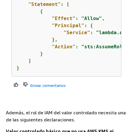
"Statement"
: [

{
"Effect"
: 
"Allow"
,

"Principal"
: 
{
"Service"
: 
"lambda.amaz
            },

"Action"
: 
"sts:AssumeRole"
        }

    ]

}
Enviar comentarios
Además, el rol de IAM del valor controlado necesita una
de las siguientes declaraciones.
Valor controlado básico que no usa AWS KMS ni