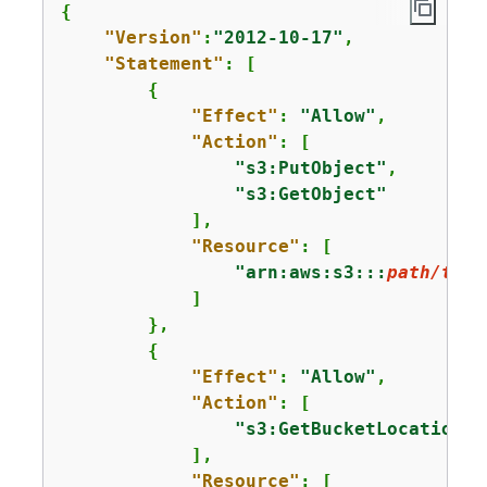
{
"Version"
:
"2012-10-17"
,

"Statement"
: [

{
"Effect"
: 
"Allow"
,

"Action"
: [

"s3:PutObject"
,

"s3:GetObject"
            ],

"Resource"
: [

"arn:aws:s3:::
path/to/y
            ]

        },

{
"Effect"
: 
"Allow"
,

"Action"
: [

"s3:GetBucketLocation"
            ],

"Resource"
: [
