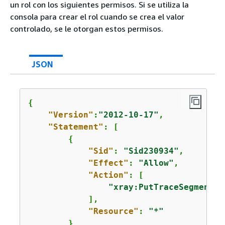
un rol con los siguientes permisos. Si se utiliza la
consola para crear el rol cuando se crea el valor
controlado, se le otorgan estos permisos.
JSON
{
"Version"
:
"2012-10-17"
,

"Statement"
: [

{
"Sid"
: 
"Sid230934"
,

"Effect"
: 
"Allow"
,

"Action"
: [

"xray:PutTraceSegments"
            ],

"Resource"
: 
"*"
        }
