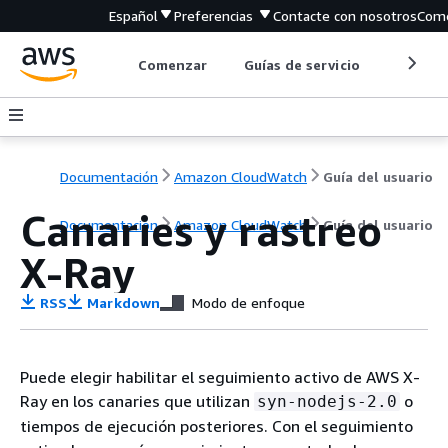
Español
Preferencias
Contacte con nosotros
Come
Comenzar
Guías de servicio
Herrami
Documentación
Amazon CloudWatch
Guía del usuario
Canaries y rastreo
Documentación
Amazon CloudWatch
Guía del usuario
X-Ray
RSS
Markdown
Modo de enfoque
Puede elegir habilitar el seguimiento activo de AWS X-
Ray en los canaries que utilizan
o
syn-nodejs-2.0
tiempos de ejecución posteriores. Con el seguimiento