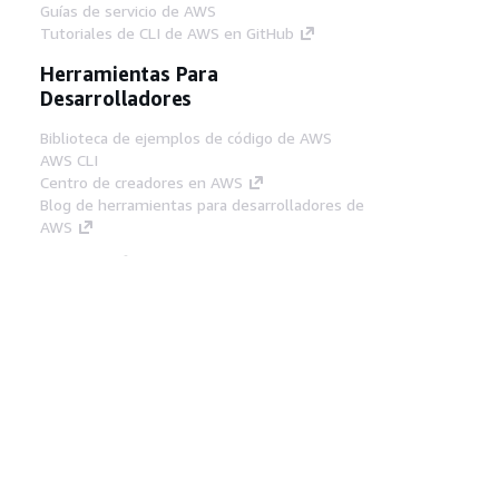
Guías de servicio de AWS
Tutoriales de CLI de AWS en GitHub
Herramientas Para
Desarrolladores
Biblioteca de ejemplos de código de AWS
AWS CLI
Centro de creadores en AWS
Blog de herramientas para desarrolladores de
AWS
Enlaces Útiles
Descarga del servidor MCP de documentación
de AWS
Inicio de sesión en la consola de AWS
AWS re:Post
Privacidad
Términos del sitio
Preferencias de
cookies
© 2026, Amazon Web Services, Inc o
sus afiliados. Todos los derechos reservados.