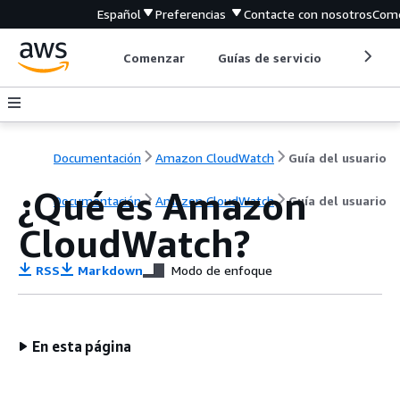
Español
Preferencias
Contacte con nosotros
Come
Comenzar
Guías de servicio
Herrami
Documentación
Amazon CloudWatch
Guía del usuario
¿Qué es Amazon
Documentación
Amazon CloudWatch
Guía del usuario
CloudWatch?
RSS
Markdown
Modo de enfoque
En esta página