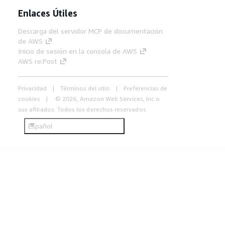
Enlaces Útiles
Descarga del servidor MCP de documentación
de AWS
Inicio de sesión en la consola de AWS
AWS re:Post
Privacidad
Términos del sitio
Preferencias de
cookies
© 2026, Amazon Web Services, Inc o
sus afiliados. Todos los derechos reservados.
Español