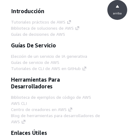
Introducción
arriba
Tutoriales prácticos de AWS
Biblioteca de soluciones de AWS
Guías de decisiones de AWS
Guías De Servicio
Elección de un servicio de IA generativa
Guías de servicio de AWS
Tutoriales de CLI de AWS en GitHub
Herramientas Para
Desarrolladores
Biblioteca de ejemplos de código de AWS
AWS CLI
Centro de creadores en AWS
Blog de herramientas para desarrolladores de
AWS
Enlaces Útiles