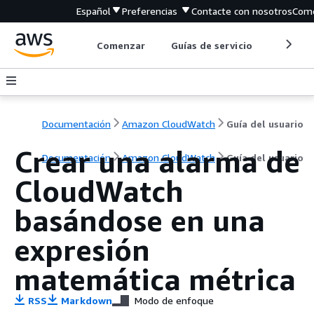
Español
Preferencias
Contacte con nosotros
Come
Comenzar
Guías de servicio
Herrami
Documentación
Amazon CloudWatch
Guía del usuario
Crear una alarma de
Documentación
Amazon CloudWatch
Guía del usuario
CloudWatch
basándose en una
expresión
matemática métrica
RSS
Markdown
Modo de enfoque