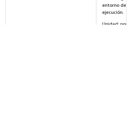
entorno de
ejecución.
Unidad: porc
La cantidad 
cpu_utilization_max
de CPU medi
como porcent
las vCPU asi
al entorno de
ejecución. Se
muestrea a
intervalos de
1 segundo.
Unidad: porc
La cantidad 
cpu_user_time
tiempo que l
dedicó a ejec