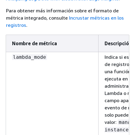
function_name,
Para obtener más información sobre el formato de
versión
métrica integrado, consulte
Incrustar métricas en los
registros
.
Nombre de métrica
Descripción
Indica si est
lambda_mode
de registro e
una función 
ejecuta en in
administrada
Lambda o no. 
function_name
used_memory_max
campo aparec
evento de reg
function_name,
solo puede te
versión
valor:
manag
. 
instance