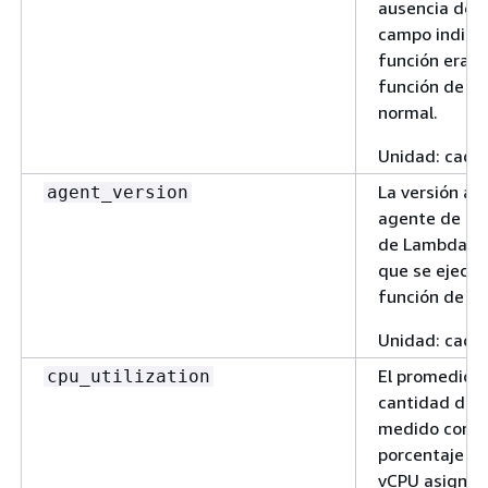
ausencia de 
campo indica 
función era u
función de L
normal.
Unidad: cade
La versión act
agent_version
agente de ex
de Lambda In
que se ejecut
función de L
Unidad: cade
El promedio 
cpu_utilization
cantidad de 
medido como
porcentaje de
vCPU asignad