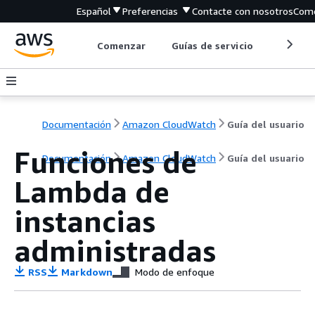
Español
Preferencias
Contacte con nosotros
Come
Comenzar
Guías de servicio
Herrami
Documentación
Amazon CloudWatch
Guía del usuario
Funciones de
Documentación
Amazon CloudWatch
Guía del usuario
Lambda de
instancias
administradas
RSS
Markdown
Modo de enfoque