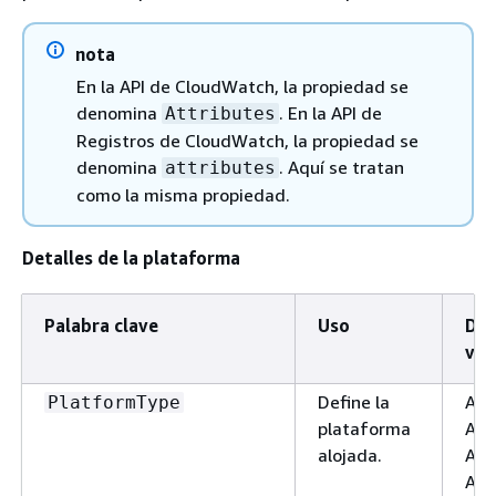
nota
En la API de CloudWatch, la propiedad se
denomina
. En la API de
Attributes
Registros de CloudWatch, la propiedad se
denomina
. Aquí se tratan
attributes
como la misma propiedad.
Detalles de la plataforma
Palabra clave
Uso
Dom
val
Define la
AWS
PlatformType
plataforma
AWS
alojada.
AWS
AWS