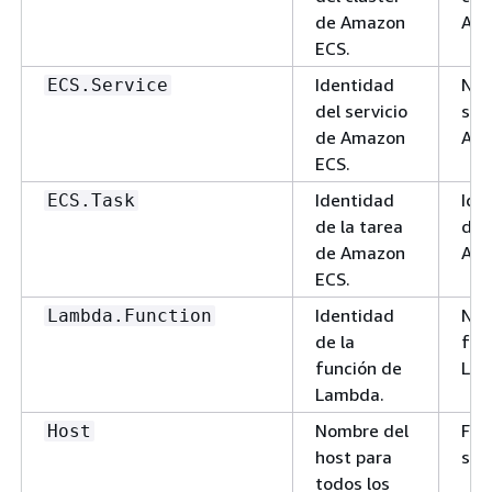
de Amazon
Ama
ECS.
Identidad
Nom
ECS.Service
del servicio
ser
de Amazon
Ama
ECS.
Identidad
Ide
ECS.Task
de la tarea
de 
de Amazon
Ama
ECS.
Identidad
Nom
Lambda.Function
de la
fun
función de
Lam
Lambda.
Nombre del
For
Host
host para
sub
todos los