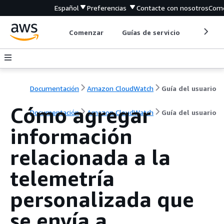
Español
Preferencias
Contacte con nosotros
Come
Comenzar
Guías de servicio
Herrami
Documentación
Amazon CloudWatch
Guía del usuario
Cómo agregar
Documentación
Amazon CloudWatch
Guía del usuario
información
relacionada a la
telemetría
personalizada que
se envía a