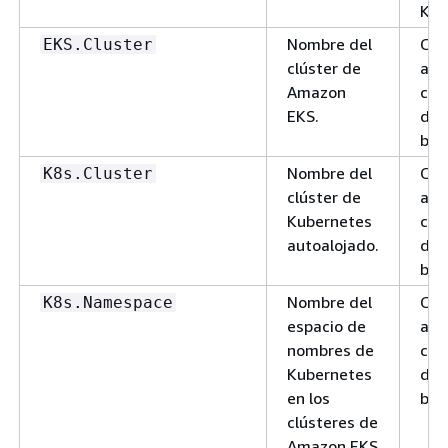
K8s
Nombre del
Cad
EKS.Cluster
clúster de
alf
Amazon
con
EKS.
del
bás
Nombre del
Cad
K8s.Cluster
clúster de
alf
Kubernetes
con
autoalojado.
del
bás
Nombre del
Cad
K8s.Namespace
espacio de
alf
nombres de
con
Kubernetes
del
en los
bás
clústeres de
Amazon EKS