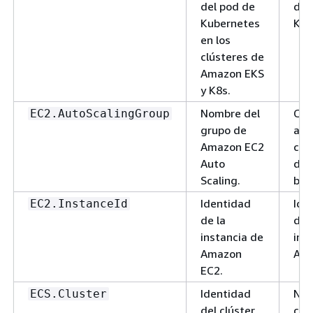
del pod de
del
Kubernetes
K8s
en los
clústeres de
Amazon EKS
y K8s.
Nombre del
Cad
EC2.AutoScalingGroup
grupo de
alf
Amazon EC2
con
Auto
del
Scaling.
bás
Identidad
Ide
EC2.InstanceId
de la
de 
instancia de
ins
Amazon
Ama
EC2.
Identidad
Nom
ECS.Cluster
del clúster
clú