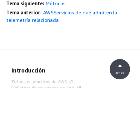
Tema siguiente:
Métricas
Tema anterior:
AWSServicios de que admiten la
telemetría relacionada
Introducción
arriba
Tutoriales prácticos de AWS
Biblioteca de soluciones de AWS
Guías de decisiones de AWS
Guías De Servicio
Elección de un servicio de IA generativa
Guías de servicio de AWS
Tutoriales de CLI de AWS en GitHub