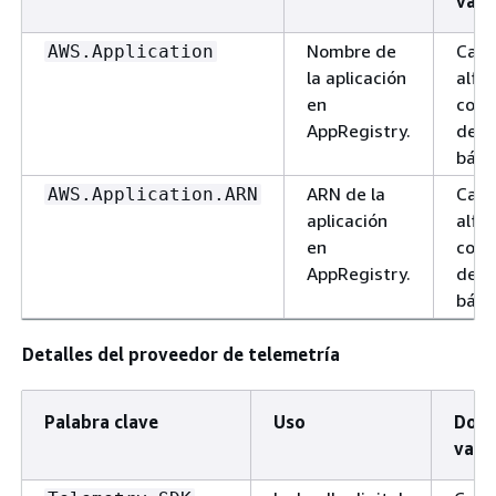
valo
Nombre de
Cad
AWS.Application
la aplicación
alfa
en
con
AppRegistry.
deli
bási
ARN de la
Cad
AWS.Application.ARN
aplicación
alfa
en
con
AppRegistry.
deli
bási
Detalles del proveedor de telemetría
Palabra clave
Uso
Domi
valo