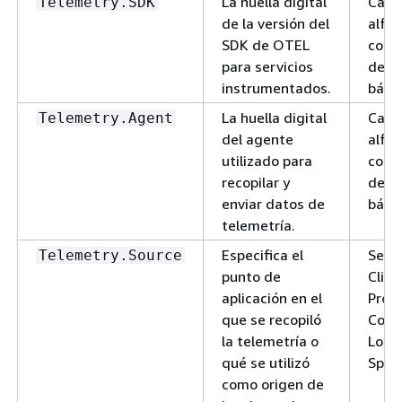
La huella digital
Cade
Telemetry.SDK
de la versión del
alfa
SDK de OTEL
con
para servicios
deli
instrumentados.
básic
La huella digital
Cade
Telemetry.Agent
del agente
alfa
utilizado para
con
recopilar y
deli
enviar datos de
básic
telemetría.
Especifica el
Serv
Telemetry.Source
punto de
Clien
aplicación en el
Prod
que se recopiló
Cons
la telemetría o
Loca
qué se utilizó
Span
como origen de