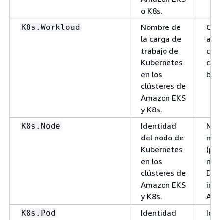
o K8s.
Nombre de
Cad
K8s.Workload
la carga de
alf
trabajo de
con
Kubernetes
del
en los
bás
clústeres de
Amazon EKS
y K8s.
Identidad
Nom
K8s.Node
del nodo de
nod
Kubernetes
(po
en los
nom
clústeres de
DNS
Amazon EKS
ins
y K8s.
Ama
Identidad
Ide
K8s.Pod