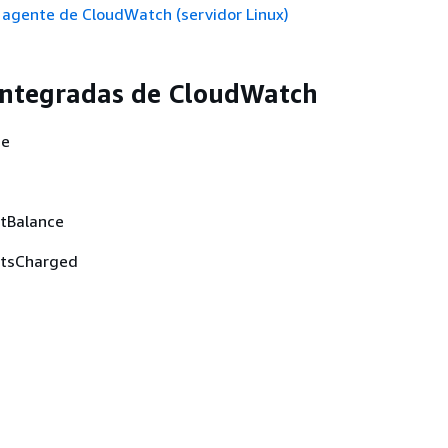
 agente de CloudWatch (servidor Linux)
integradas de CloudWatch
ce
tBalance
itsCharged