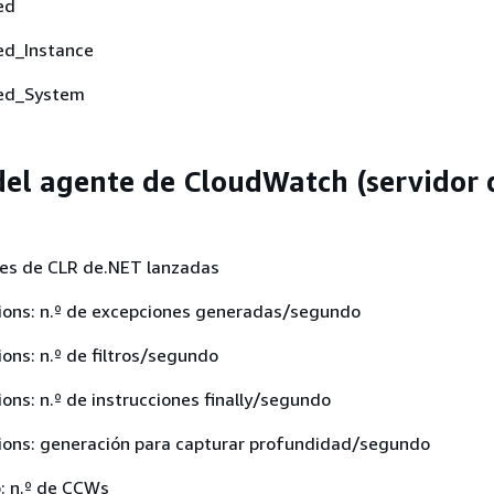
ed
ed_Instance
led_System
del agente de CloudWatch (servidor 
nes de CLR de.NET lanzadas
ions: n.º de excepciones generadas/segundo
ons: n.º de filtros/segundo
ons: n.º de instrucciones finally/segundo
ions: generación para capturar profundidad/segundo
: n.º de CCWs