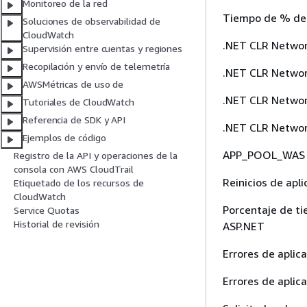
Monitoreo de la red
Tiempo de % de
Soluciones de observabilidad de
CloudWatch
.NET CLR Networ
Supervisión entre cuentas y regiones
Recopilación y envío de telemetría
.NET CLR Networ
AWSMétricas de uso de
.NET CLR Networ
Tutoriales de CloudWatch
Referencia de SDK y API
.NET CLR Networ
Ejemplos de código
APP_POOL_WAS Er
Registro de la API y operaciones de la
consola con AWS CloudTrail
Reinicios de apl
Etiquetado de los recursos de
CloudWatch
Porcentaje de ti
Service Quotas
Historial de revisión
ASP.NET
Errores de aplic
Errores de aplic