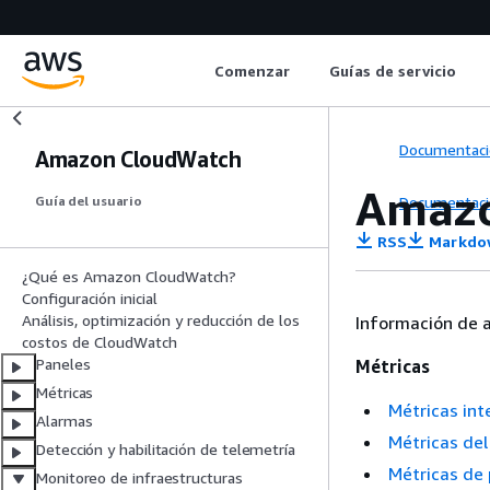
Comenzar
Guías de servicio
Documentaci
Amazon CloudWatch
Amazo
Documentaci
Guía del usuario
RSS
Markdo
¿Qué es Amazon CloudWatch?
Configuración inicial
Análisis, optimización y reducción de los
Información de a
costos de CloudWatch
Paneles
Métricas
Métricas
Métricas in
Alarmas
Métricas de
Detección y habilitación de telemetría
Métricas de
Monitoreo de infraestructuras