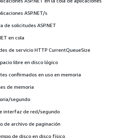
plicaciones ASP.NET en la cola de aplicaciones
plicaciones ASP.NET/s
a de solicitudes ASP.NET
NET en cola
tudes de servicio HTTP CurrentQueueSize
acio libre en disco lógico
ytes confirmados en uso en memoria
les de memoria
oria/segundo
de interfaz de red/segundo
o de archivo de paginación
empo de disco en disco físico