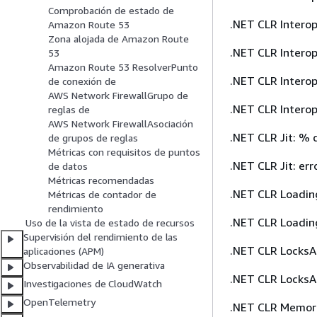
Comprobación de estado de
.NET CLR Interop
Amazon Route 53
Zona alojada de Amazon Route
.NET CLR Intero
53
Amazon Route 53 ResolverPunto
.NET CLR Intero
de conexión de
AWS Network FirewallGrupo de
.NET CLR Interop:
reglas de
AWS Network FirewallAsociación
.NET CLR Jit: % 
de grupos de reglas
Métricas con requisitos de puntos
.NET CLR Jit: err
de datos
Métricas recomendadas
.NET CLR Loadin
Métricas de contador de
rendimiento
.NET CLR Loading
Uso de la vista de estado de recursos
Supervisión del rendimiento de las
.NET CLR LocksA
aplicaciones (APM)
Observabilidad de IA generativa
.NET CLR LocksA
Investigaciones de CloudWatch
OpenTelemetry
.NET CLR Memory