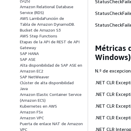
(SQS)
StatusCheckFail
Amazon Relational Database
Service (RDS)
StatusCheckFail
AWS LambdaFunción de
Tabla de Amazon DynamoDB.
StatusCheckFai
Bucket de Amazon S3
AWS Step Functions
Etapas de la API de REST de API
Métricas 
Gateway
SAP HANA
Windows)
SAP ASE
Alta disponibilidad de SAP ASE en
N.º de excepcio
Amazon EC2
SAP NetWeaver
.NET CLR Except
Clúster de alta disponibilidad
Java
.NET CLR Excepti
Amazon Elastic Container Service
(Amazon ECS)
.NET CLR Excepti
Kubernetes en AWS
Amazon FSx
.NET CLR Except
Amazon VPC
Puerta de enlace NAT de Amazon
.NET CLR Interop
VPC