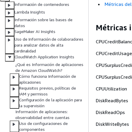
Métricas del
Información de contenedores
Lambda Insights
Información sobre las bases de
Métricas 
datos
SageMaker AI Insights
Uso de Información de colaboradores
CPUCreditBalan
para analizar datos de alta
cardinalidad
CPUCreditUsage
CloudWatch Application Insights
¿Qué es Información de aplicaciones
CPUSurplusCredi
de Amazon CloudWatch?
Cómo funciona Información de
CPUSurplusCred
aplicaciones
Requisitos previos, políticas de
CPUUtilization
IAM y permisos
Configuración de la aplicación para
DiskReadBytes
la supervisión
Información de aplicaciones:
DiskReadOps
observabilidad entre cuentas
Uso de configuraciones de
DiskWriteBytes
componentes