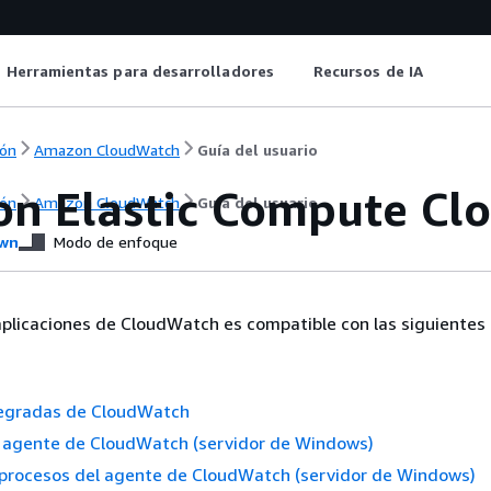
Herramientas para desarrolladores
Recursos de IA
ón
Amazon CloudWatch
Guía del usuario
n Elastic Compute Clo
ón
Amazon CloudWatch
Guía del usuario
wn
Modo de enfoque
plicaciones de CloudWatch es compatible con las siguientes 
tegradas de CloudWatch
l agente de CloudWatch (servidor de Windows)
 procesos del agente de CloudWatch (servidor de Windows)