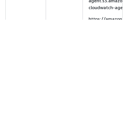
agent.s3.amazona
cloudwatch-agent
https://amazoncl
.amazonaws.com
1
agent.rpm
ARM64
macOS
https://amazoncl
agent.s3.amazona
cloudwatch-agent
Recursos relacionados
https://amazoncl
Amazon CloudWatchReferencia de la API de
AWS CLI Comandos de la para Amazon CloudWatch
.amazonaws.com
1
Herramientas y SDK
agent.pkg
¿Le ha servido de ayuda esta página?
Sí
No
Enviar comentarios