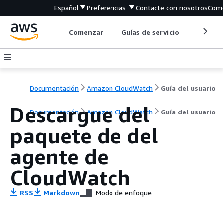
Español
Preferencias
Contacte con nosotros
Come
Comenzar
Guías de servicio
Herrami
Documentación
Amazon CloudWatch
Guía del usuario
Descargue del
Documentación
Amazon CloudWatch
Guía del usuario
paquete de del
agente de
CloudWatch
RSS
Markdown
Modo de enfoque