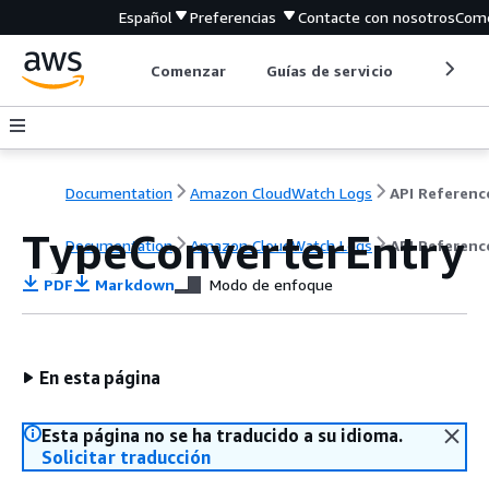
Español
Preferencias
Contacte con nosotros
Come
Comenzar
Guías de servicio
Herrami
Documentation
Amazon CloudWatch Logs
API Referenc
TypeConverterEntry
Documentation
Amazon CloudWatch Logs
API Referenc
PDF
Markdown
Modo de enfoque
En esta página
Esta página no se ha traducido a su idioma.
Solicitar traducción