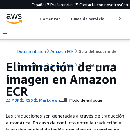
Español
Preferencias
Contacte con nosotros
Come
Comenzar
Guías de servicio
Herrami
Documentación
Amazon ECR
Guía del usuario de
Eliminación de una
Documentación
Amazon ECR
Guía del usuario de
imagen en Amazon
ECR
PDF
RSS
Markdown
Modo de enfoque
Las traducciones son generadas a través de traducción
automática. En caso de conflicto entre la traducción y
la version original de inglés, prevalecerá la version en