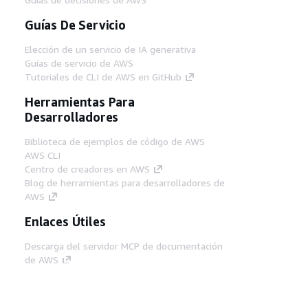
Guías De Servicio
Elección de un servicio de IA generativa
Guías de servicio de AWS
Tutoriales de CLI de AWS en GitHub
Herramientas Para
Desarrolladores
Biblioteca de ejemplos de código de AWS
AWS CLI
Centro de creadores en AWS
Blog de herramientas para desarrolladores de
AWS
Enlaces Útiles
Descarga del servidor MCP de documentación
de AWS
Inicio de sesión en la consola de AWS
AWS re:Post