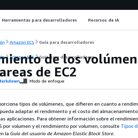
Herramientas para desarrolladores
Recursos de IA
ón
Amazon ECS
Guía para desarrolladores
miento de los volúme
ón
Amazon ECS
Guía para desarrolladores
tareas de EC2
arkdown
Modo de enfoque
rciona tipos de volúmenes, que difieren en cuanto a rendim
 pueda adaptar el rendimiento y el costo del almacenamiento 
as aplicaciones. Para obtener información sobre el rendimien
PS por volumen y el rendimiento por volumen, consulte
Tipos 
n la
Guía del usuario de Amazon Elastic Block Store
.