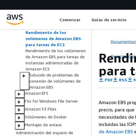
Amazon EBS durante la
implementación
Rendimiento de los volúmenes
Comenzar
Guías de servicio
de Amazon EBS para las tareas
bajo demanda de Fargate
Rendimiento de los
volúmenes de Amazon EBS
Documentaci
para tareas de EC2
Rendimiento de los volúmenes
Rendi
Documentaci
de Amazon EBS para tareas de
instancias administradas de
para 
Amazon ECS
Solución de problemas de
PDF
RSS
M
conexión de volúmenes de
Amazon EBS
Amazon EFS
FSx for Windows File Server
Amazon EBS propo
Amazon S3 Files
precio, para que
necesidades de l
Volúmenes de Docker
incluidas las IO
Montajes de enlace
de Amazon EBS
e
Administración del espacio de