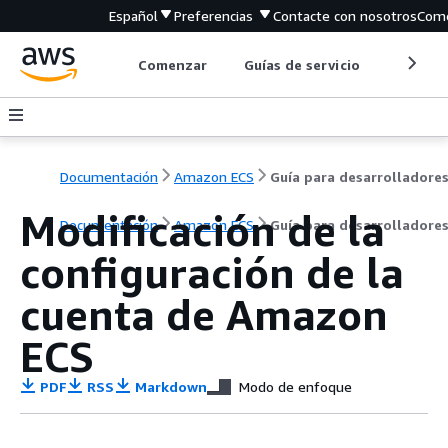
Español
Preferencias
Contacte con nosotros
Come
Comenzar
Guías de servicio
Herrami
Documentación
Amazon ECS
Guía para desarrolladore
Modificación de la
Documentación
Amazon ECS
Guía para desarrolladore
configuración de la
cuenta de Amazon
ECS
PDF
RSS
Markdown
Modo de enfoque