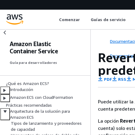
Comenzar
Guías de servicio
Documentaci
Amazon Elastic
Container Service
Revert
Documentaci
Guía para desarrolladores
prede
PDF
RSS
M
¿Qué es Amazon ECS?
Introducción
Amazon ECS con CloudFormation
Puede utilizar l
Prácticas recomendadas
cuenta predete
Arquitectura de la solución para
Amazon ECS
La opción
Revert
Tipos de lanzamiento y proveedores
cuenta) solo est
de capacidad