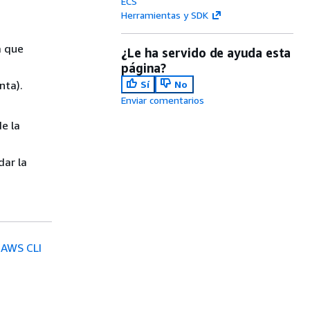
ECS
Herramientas y SDK
a que
¿Le ha servido de ayuda esta
página?
nta).
Sí
No
Enviar comentarios
e la
ar la
 AWS CLI