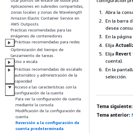
configuración p
Usar puntos de enlace de doble pila
Aplicaciones en subredes compartidas,
Abra la cons
zonas locales y zonas de Wavelength
Amazon Elastic Container Service en
En la barra 
AWS Outposts
desea consul
Prácticas recomendadas para las
imágenes de contenedores
En la página
Prácticas recomendadas para redes
Elija
Actuali
Optimización del tiempo de
Elija
Revert 
lanzamiento de tareas
cuenta).
Uso a escala
En la pantal
Prácticas recomendadas de escalado
automático y administración de la
selección.
capacidad
Acceso a las características con la
configuración de la cuenta
Para ver la configuración de cuenta
mediante la consola
Tema siguiente:
Modificación de la configuración de
Tema anterior:
cuenta
Reversión a la configuración de
cuenta predeterminada