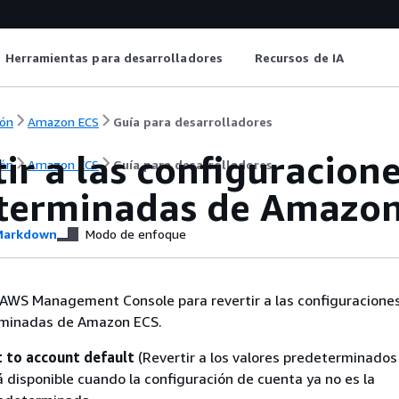
Herramientas para desarrolladores
Recursos de IA
ón
Amazon ECS
Guía para desarrolladores
ir a las configuracion
ón
Amazon ECS
Guía para desarrolladores
terminadas de Amazon
arkdown
Modo de enfoque
a AWS Management Console para revertir a las configuracione
rminadas de Amazon ECS.
 to account default
(Revertir a los valores predeterminados
á disponible cuando la configuración de cuenta ya no es la