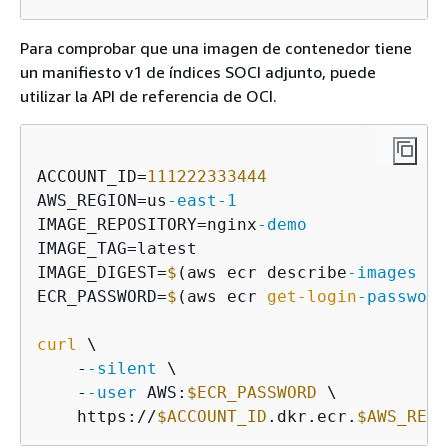
Para comprobar que una imagen de contenedor tiene
un manifiesto v1 de índices SOCI adjunto, puede
utilizar la API de referencia de OCI.
ACCOUNT_ID=
111222333444
AWS_REGION=us
-east
-1
IMAGE_REPOSITORY=nginx
-demo
IMAGE_TAG=latest

IMAGE_DIGEST=
$
(aws ecr describe
-images
 -
-
ECR_PASSWORD=
$
(aws ecr 
get-login
-password
curl
 \

    -
-silent
 \

    -
-user
 AWS:
$ECR_PASSWORD
 \

    https://
$ACCOUNT_ID
.dkr.ecr.
$AWS_REGI