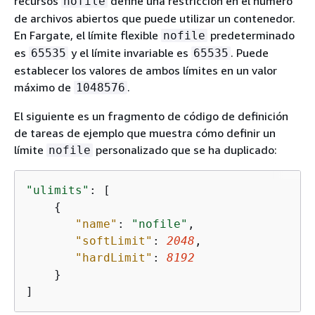
recursos
define una restricción en el número
nofile
de archivos abiertos que puede utilizar un contenedor.
En Fargate, el límite flexible
predeterminado
nofile
es
y el límite invariable es
. Puede
65535
65535
establecer los valores de ambos límites en un valor
máximo de
.
1048576
El siguiente es un fragmento de código de definición
de tareas de ejemplo que muestra cómo definir un
límite
personalizado que se ha duplicado:
nofile
"ulimits"
: [

{
"name"
: 
"nofile"
,

"softLimit"
: 
2048
,

"hardLimit"
: 
8192
    }

]