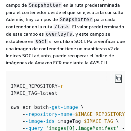
campo de
en la ruta predeterminada
Snapshotter
para el contenedor desde el que se ejecuta la consulta.
Además, hay campos de
para cada
Snapshotter
contenedor en la ruta
. El valor predeterminado
/task
de este campo es
, y este campo se
overlayfs
establece en
si se utiliza SOCI. Para verificar que
soci
una imagen de contenedor tiene un manifiesto v2 de
índices SOCI adjunto, puede recuperar el índice de
imágenes de Amazon ECR mediante la AWS CLI.
IMAGE_REPOSITORY=
r
IMAGE_TAG=latest

aws ecr batch
-get
-image
 \

    -
-repository
-name
=
$IMAGE_REPOSITORY
 \

    -
-image
-ids
 imageTag=
$IMAGE_TAG
 \

    -
-query
'images[0].imageManifest'
 -
-o