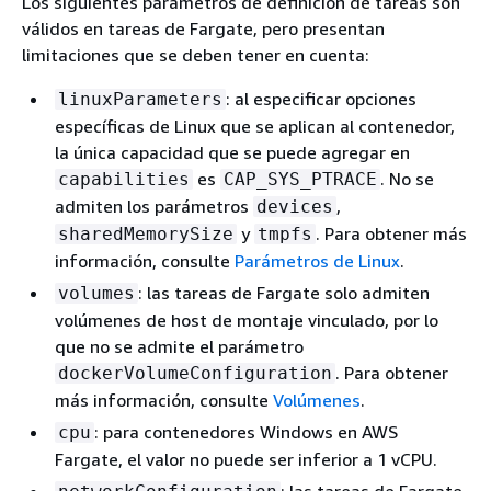
Los siguientes parámetros de definición de tareas son
válidos en tareas de Fargate, pero presentan
limitaciones que se deben tener en cuenta:
: al especificar opciones
linuxParameters
específicas de Linux que se aplican al contenedor,
la única capacidad que se puede agregar en
es
. No se
capabilities
CAP_SYS_PTRACE
admiten los parámetros
,
devices
y
. Para obtener más
sharedMemorySize
tmpfs
información, consulte
Parámetros de Linux
.
: las tareas de Fargate solo admiten
volumes
volúmenes de host de montaje vinculado, por lo
que no se admite el parámetro
. Para obtener
dockerVolumeConfiguration
más información, consulte
Volúmenes
.
: para contenedores Windows en AWS
cpu
Fargate, el valor no puede ser inferior a 1 vCPU.
: las tareas de Fargate