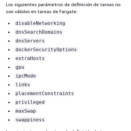
Los siguientes parámetros de definición de tareas no
son válidos en tareas de Fargate:
disableNetworking
dnsSearchDomains
dnsServers
dockerSecurityOptions
extraHosts
gpu
ipcMode
links
placementConstraints
privileged
maxSwap
swappiness