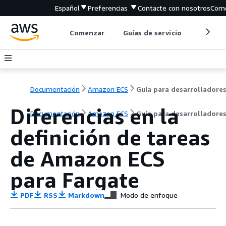
Español
Preferencias
Contacte con nosotros
Come
Comenzar
Guías de servicio
Herrami
Documentación
Amazon ECS
Guía para desarrolladore
Diferencias en la
Documentación
Amazon ECS
Guía para desarrolladore
definición de tareas
de Amazon ECS
para Fargate
PDF
RSS
Markdown
Modo de enfoque